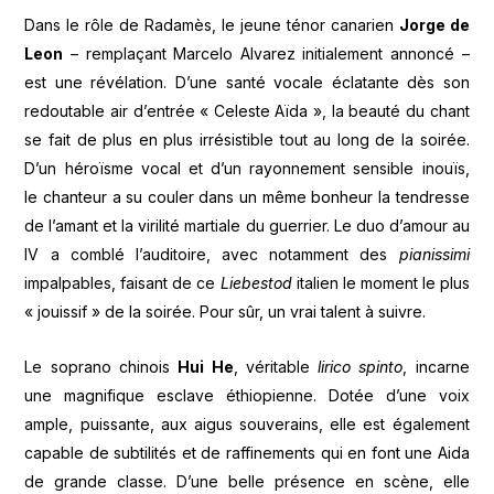
Dans le rôle de Radamès, le jeune ténor canarien
Jorge de
Leon
– remplaçant Marcelo Alvarez initialement annoncé –
est une révélation. D’une santé vocale éclatante dès son
redoutable air d’entrée « Celeste Aïda », la beauté du chant
se fait de plus en plus irrésistible tout au long de la soirée.
D’un héroïsme vocal et d’un rayonnement sensible inouïs,
le chanteur a su couler dans un même bonheur la tendresse
de l’amant et la virilité martiale du guerrier. Le duo d’amour au
IV a comblé l’auditoire, avec notamment des
pianissimi
impalpables, faisant de ce
Liebestod
italien le moment le plus
« jouissif » de la soirée. Pour sûr, un vrai talent à suivre.
Le soprano chinois
Hui He
, véritable
lirico spinto
, incarne
une magnifique esclave éthiopienne. Dotée d’une voix
ample, puissante, aux aigus souverains, elle est également
capable de subtilités et de raffinements qui en font une Aida
de grande classe. D’une belle présence en scène, elle