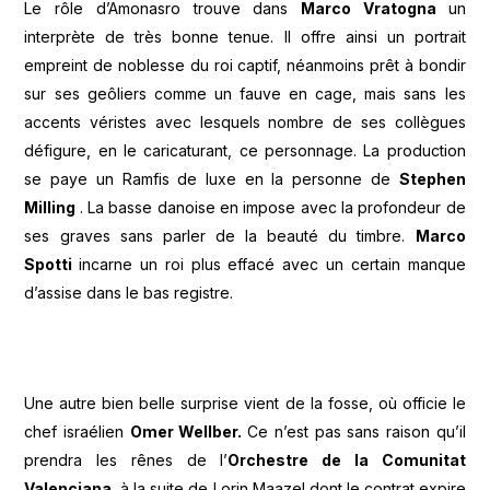
Le rôle d’Amonasro trouve dans
Marco Vratogna
un
interprète de très bonne tenue. Il offre ainsi un portrait
empreint de noblesse du roi captif, néanmoins prêt à bondir
sur ses geôliers comme un fauve en cage, mais sans les
accents véristes avec lesquels nombre de ses collègues
défigure, en le caricaturant, ce personnage. La production
se paye un Ramfis de luxe en la personne de
Stephen
Milling
. La basse danoise en impose avec la profondeur de
ses graves sans parler de la beauté du timbre.
Marco
Spotti
incarne un roi plus effacé avec un certain manque
d’assise dans le bas registre.
Une autre bien belle surprise vient de la fosse, où officie le
chef israélien
Omer Wellber.
Ce n’est pas sans raison qu’il
prendra les rênes de l’
Orchestre de la Comunitat
Valenciana,
à la suite de Lorin Maazel dont le contrat expire