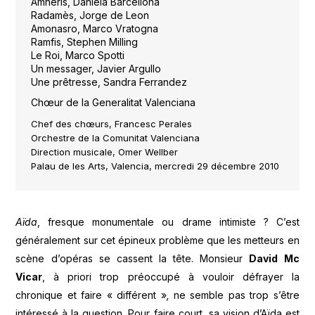
Amnéris, Daniela Barcellona
Radamès, Jorge de Leon
Amonasro, Marco Vratogna
Ramfis, Stephen Milling
Le Roi, Marco Spotti
Un messager, Javier Argullo
Une prêtresse, Sandra Ferrandez
Chœur de la Generalitat Valenciana
Chef des chœurs, Francesc Perales
Orchestre de la Comunitat Valenciana
Direction musicale, Omer Wellber
Palau de les Arts, Valencia, mercredi 29 décembre 2010
Aïda
, fresque monumentale ou drame intimiste ? C’est
généralement sur cet épineux problème que les metteurs en
scène d’opéras se cassent la tête. Monsieur
David Mc
Vicar
, à priori trop préoccupé à vouloir défrayer la
chronique et faire « différent »
,
ne semble pas trop s’être
intéressé à la question. Pour faire court, sa vision d’Aïda est