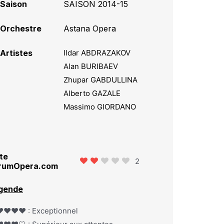
Saison
SAISON 2014-15
Orchestre
Astana Opera
Artistes
Ildar ABDRAZAKOV
Alan BURIBAEV
Zhupar GABDULLINA
Alberto GAZALE
Massimo GIORDANO
te
2
rumOpera.com
gende
️❤️❤️❤️ : Exceptionnel