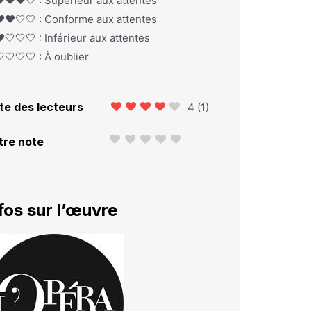
️❤️❤️🤍 : Supérieur aux attentes
️❤️🤍🤍 : Conforme aux attentes
️🤍🤍🤍 : Inférieur aux attentes
🤍🤍🤍 : À oublier
te des lecteurs
4
(
1
)
tre note
fos sur l’œuvre