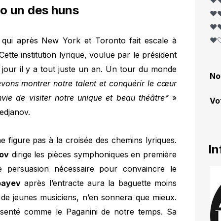
❤️❤
ro un des huns
❤️❤
❤️❤
qui après New York et Toronto fait escale à
❤️
ette institution lyrique, voulue par le président
jour il y a tout juste un an. Un tour du monde
No
vons montrer notre talent et conquérir le cœur
ie de visiter notre unique et beau théâtre*
»
Vo
edjanov.
ne figure pas à la croisée des chemins lyriques.
In
nov
dirige les pièces symphoniques en première
 de persuasion nécessaire pour convaincre le
bayev
après l’entracte aura la baguette moins
de jeunes musiciens, n’en sonnera que mieux.
senté comme le Paganini de notre temps. Sa