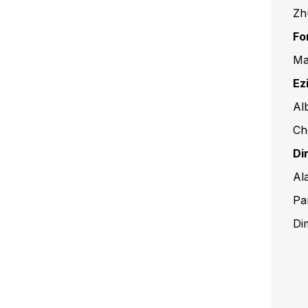
Zh
Fo
Ma
Ez
Al
Ch
Di
Al
Par
Di