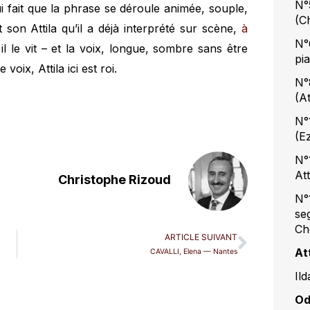
N°
ui fait que la phrase se déroule animée, souple,
(C
 son Attila qu’il a déjà interprété sur scène,
à
N°
 il le vit – et la voix, longue, sombre sans être
pia
oix, Attila ici est roi.
N°
(At
N°
(E
N°
Att
Christophe Rizoud
N°
seg
Ch
ARTICLE SUIVANT
Att
CAVALLI, Elena — Nantes
Il
Od