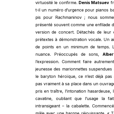
virtuosité le confirme.
Denis Matsuev
fr
t-il un numéro d’urgence pour pianos b
pis pour Rachmaninov ; nous somm
présenté souvent comme une enfilade de
version de concert. Détachés de leur 
prétextes à démonstration vocale. Un a
de points en un minimum de temps. L’e
nuance. Préoccupés de sons,
Alber
l’expression. Comment faire autremen
jeunesse des marionnettes suspendues au
le baryton héroïque, ce n’est déjà pas
pas vraiment à sa place dans un ouvrag
pris en traître, l’intonation hasardeuse
cavatine, oubliant que l’usage la fa
intransigeant – la cabalette. Commenc
mâle avec une hargne réjouissante, « Tr