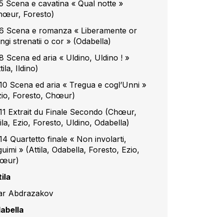
5 Scena e cavatina « Qual notte »
hœur, Foresto)
6 Scena e romanza « Liberamente or
ngi strenatii o cor » (Odabella)
8 Scena ed aria « Uldino, Uldino ! »
tila, Ildino)
10 Scena ed aria « Tregua e cogl’Unni »
zio, Foresto, Chœur)
11 Extrait du Finale Secondo (Chœur,
ila, Ezio, Foresto, Uldino, Odabella)
14 Quartetto finale « Non involarti,
uimi » (Attila, Odabella, Foresto, Ezio,
œur)
ila
dar Abdrazakov
abella