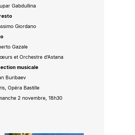
upar Gabdullina
resto
ssimo Giordano
io
berto Gazale
œurs et Orchestre d’Astana
rection musicale
an Buribaev
is, Opéra Bastille
manche 2 novembre, 18h30