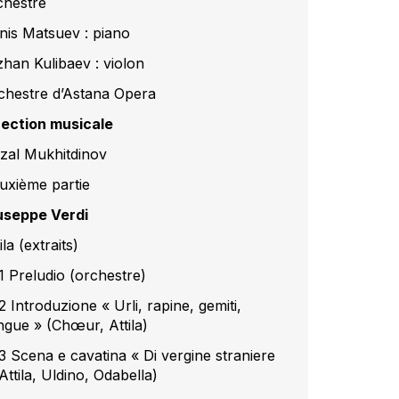
chestre
nis Matsuev : piano
zhan Kulibaev : violon
chestre d’Astana Opera
rection musicale
zal Mukhitdinov
uxième partie
useppe Verdi
ila (extraits)
1 Preludio (orchestre)
 Introduzione « Urli, rapine, gemiti,
ngue » (Chœur, Attila)
3 Scena e cavatina « Di vergine straniere
Attila, Uldino, Odabella)