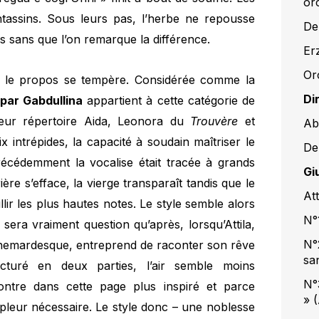
or
assins. Sous leurs pas, l’herbe ne repousse
De
tes sans que l’on remarque la différence.
Er
Or
e le propos se tempère. Considérée comme la
Di
par Gabdullina
appartient à cette catégorie de
eur répertoire Aida, Leonora du
Trouvère
et
Ab
intrépides, la capacité à soudain maîtriser le
De
récédemment la vocalise était tracée à grands
Gi
rière s’efface, la vierge transparaît tandis que le
Att
llir les plus hautes notes. Le style semble alors
N°
 sera vraiment question qu’après, lorsqu’Attila,
N°2
chemardesque, entreprend de raconter son rêve
sa
cturé en deux parties, l’air semble moins
N°
ntre dans cette page plus inspiré et parce
» (
mpleur nécessaire. Le style donc – une noblesse