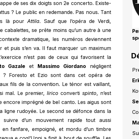
appe de ses dix doigts son 2e concerto. Existe-
attus ? Le public en redemande. Pas nous. Tant
es là pour
Attila
. Sauf que l’opéra de Verdi,
 cabalettes, se prête moins qu’un autre à une
Pe
sp
contexte dramatique, les numéros deviennent
ir et puis s’en va. Il faut marquer un maximum
Dé
xercice n’est pas de ceux qui favorisent la
to Gazale
et
Massimo Giordano
négligent
Pr
t ? Foresto et Ezio sont dans cet opéra de
Er
x fils de la convention. Le ténor est vaillant,
Ko
 si mal. Le premier,
lirico
converti
spinto
, n’est
Se
e encore imprégné de bel canto. Les aigus sont
, la ligne rudoyée. Le second se défonce dans la
Co
it suivre d’un mouvement rapide tout aussi
Ma
é en fanfare, empoigné, et mordu d’un timbre
Su
egua e cogl’Unni » finit à bout de souffle. Les