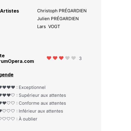
Artistes
Christoph PRÉGARDIEN
Julien PRÉGARDIEN
Lars VOGT
te
3
rumOpera.com
gende
️❤️❤️❤️ : Exceptionnel
️❤️❤️🤍 : Supérieur aux attentes
️❤️🤍🤍 : Conforme aux attentes
️🤍🤍🤍 : Inférieur aux attentes
🤍🤍🤍 : À oublier