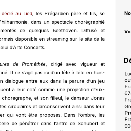
No
 dédié au Lied
, les Prégardien père et fils, se
a Philharmonie, dans un spectacle chorégraphié
émentés de quelques Beethoven. Diffusé et
Vo
ormais disponible en streaming sur le site de la
elui d’Arte Concerts.
Dé
tures de Prométhée
, dirigé avec vigueur et
nné. Il ne s’agit pas ici d’un tête à tête en huis-
Lu
ou
un dialogue entre eux dans la parure d’un jeu
Fr
uent à leur coté comme une projection d’eux-
67
chorégraphe, et son filleul, le danseur Jonas
Fr
s circulaires et circonscrivent ainsi dans leur
Gr
Pr
der qui vont être proposés. Dans l’ombre, les
Fr
celle de pénétrer dans l’antre de Schubert et
90