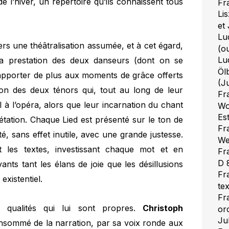
 l’hiver, un répertoire qu’ils connaissent tous
Fr
Li
et
Lu
rs une théâtralisation assumée, et à cet égard,
(o
Lu
a prestation des deux danseurs (dont on se
Öl
t apporter de plus aux moments de grâce offerts
(J
tion des deux ténors qui, tout au long de leur
Fr
al à l’opéra, alors que leur incarnation du chant
Wo
Es
rétation. Chaque Lied est présenté sur le ton de
Fr
té, sans effet inutile, avec une grande justesse.
We
 les textes, investissant chaque mot et en
Fr
D 
ants tant les élans de joie que les désillusions
Fr
existentiel.
te
Fr
s qualités qui lui sont propres.
Christoph
or
Ju
sommé de la narration, par sa voix ronde aux