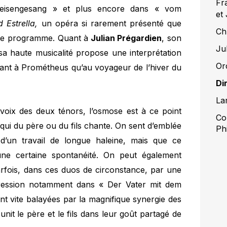
Fr
eisengesang »
et plus encore dans « vom
et
d Estrella,
un opéra si rarement présenté que
Ch
s ce programme. Quant à
Julian Prégardien
, son
Ju
, sa haute musicalité propose une interprétation
Or
 tant à Prométheus qu’au voyageur de l’hiver du
Di
La
voix des deux ténors, l’osmose est à ce point
Con
s qui du père ou du fils chante. On sent d’emblée
Ph
 d’un travail de longue haleine, mais que ce
une certaine spontanéité. On peut également
arfois, dans ces duos de circonstance, par une
pression notamment dans « Der Vater mit dem
t vite balayées par la magnifique synergie des
 unit le père et le fils dans leur goût partagé de