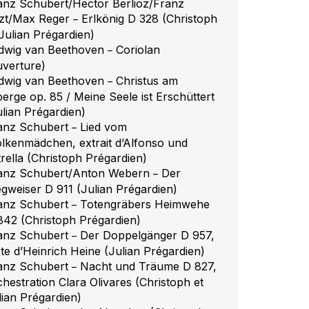
anz Schubert/Hector Berlioz/Franz
szt/Max Reger
Erlkönig D 328 (Christoph
–
 Julian Prégardien)
dwig van Beethoven
Coriolan
–
uverture)
dwig van Beethoven
Christus am
–
berge op. 85 / Meine Seele ist Erschüttert
ulian Prégardien)
anz Schubert
Lied vom
–
lkenmädchen, extrait d’Alfonso und
trella (Christoph Prégardien)
anz Schubert/Anton Webern
Der
–
gweiser D 911 (Julian Prégardien)
anz Schubert
Totengräbers Heimwehe
–
842 (Christoph Prégardien)
anz Schubert
Der Doppelgänger D 957,
–
xte d’Heinrich Heine (Julian Prégardien)
anz Schubert
Nacht und Träume D 827,
–
chestration Clara Olivares (Christoph et
lian Prégardien)