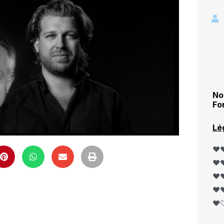
No
Fo
Lé
❤️❤
❤️❤
❤️❤
❤️❤
❤️