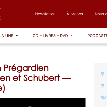
Newsletter
À propos
Nous c
LA UNE
CD – LIVRES – DVD
PODCASTS
n Prégardien
en et Schubert —
e)