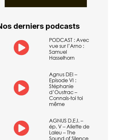
Nos derniers podcasts
PODCAST : Avec
vue sur l’Arno :
Samuel
Hasselhorn
Agnus DEI –
Episode VI :
Stéphanie
d’Oustrac –
Connais-toi toi
même
AGNUS D.E.I. –
ép. V – Aliette de
Laleu – The
Sound of Silence