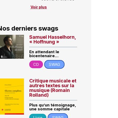
Voir plus
Nos derniers swags
Samuel Hasselhorn,
« Hoffnung »
En attendant le
bicentenaire…
CD
SWAG
Critique musicale et
autres textes sur la
musique (Romain
Rolland)
Plus qu’un témoignage,
une somme capitale
Livre
SWAG