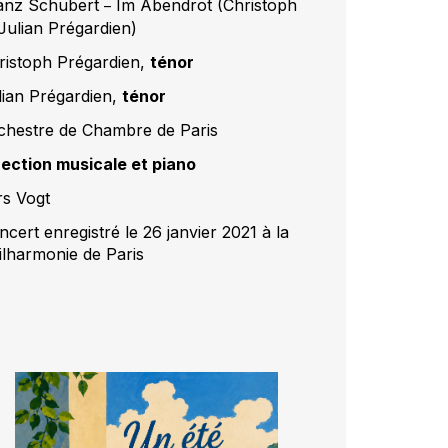
anz Schubert
Im Abendrot (Christoph
–
 Julian Prégardien)
ristoph Prégardien,
ténor
lian Prégardien,
ténor
chestre de Chambre de Paris
rection musicale et piano
rs Vogt
cert enregistré le 26 janvier 2021 à la
ilharmonie de Paris