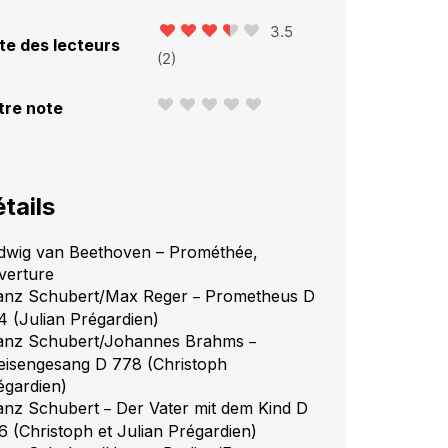
3.5
te des lecteurs
(
2
)
tre note
tails
dwig van Beethoven – Prométhée,
verture
anz Schubert/Max Reger
Prometheus D
–
4 (Julian Prégardien)
anz Schubert/Johannes Brahms
–
eisengesang D 778 (Christoph
égardien)
anz Schubert
Der Vater mit dem Kind D
–
6 (Christoph et Julian Prégardien)