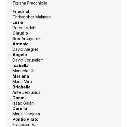
Tiziana Fracchiolla
Friedrich
Christopher Maltman
Luzio
Peter Lodahl
Claudio
Ilker Arcayürek
Antonio
David Alegret
Angelo
David Jerusalem
Isabella
Manuela Uhl
Mariana
Maria Miró
Brighella
Ante Jerkunica
Danieli
Isaac Galán
Dorella
María Hinojosa
Pontio Pilato
Francisco Vas