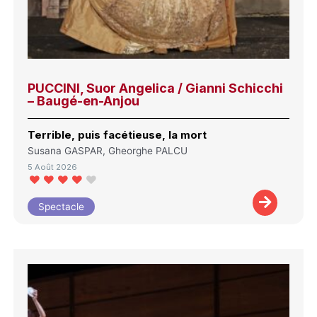
PUCCINI, Suor Angelica / Gianni Schicchi
– Baugé-en-Anjou
Terrible, puis facétieuse, la mort
Susana GASPAR, Gheorghe PALCU
5 Août 2026
Spectacle