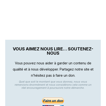
VOUS AIMEZ NOUS LIRE… SOUTENEZ-
NOUS
Vous pouvez nous aider à garder un contenu de
qualité et à nous développer. Partagez notre site et
n’hésitez pas à faire un don.
Quel que soit le montant que vous donnez, nous vous
remercions énormément et nous considérons cela comme un
réel encouragement à poursuivre notre démarche.