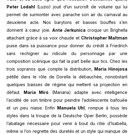
Peter Lodahl
(Luzio) jouit d’un surcroît de volume qui lui
permet de surmonter avec panache son air du carnaval au
deuxième acte. Nos barytons et basses bouffes s’en
donnent à cœur joie.
Ante Jerkunica
croque un Brighella
attachant grâce à sa voix chaude et
Christopher Maltman
puise dans sa puissance pour donner du crédit à Friedrich
sans rechigner au ridicule du personnage par une
composition scénique qui fait la part belle aux tics. Chez les
trois sopranos que compte la distribution,
María Hinojosa
pétille dans le rôle de Dorella la débauchée, nonobstant
quelques baisses de régime qui mettent sa projection en
défaut.
Maria Miró
(Mariana) adapte avec intelligence
l’acidité de son timbre pour peindre l’adolescente bafouée
et un peu niaise. Enfin
Manuela Uhl
, rompue à tous les
styles dans la troupe de la Deutsche Oper Berlin, possède
l’abatage nécessaire pour venir à bout du rôle d’Isabella,
même si l’on regrette des duretés et un style qui manque de