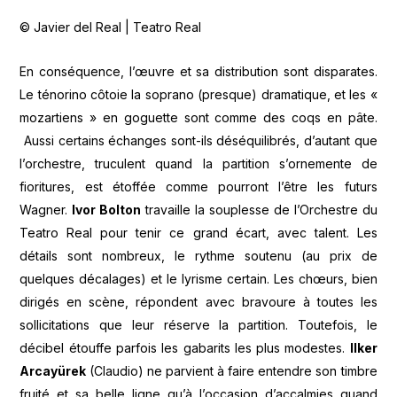
© Javier del Real | Teatro Real
En conséquence, l’œuvre et sa distribution sont disparates.
Le ténorino côtoie la soprano (presque) dramatique, et les «
mozartiens » en goguette sont comme des coqs en pâte.
Aussi certains échanges sont-ils déséquilibrés, d’autant que
l’orchestre, truculent quand la partition s’ornemente de
fioritures, est étoffée comme pourront l’être les futurs
Wagner.
Ivor Bolton
travaille la souplesse de l’Orchestre du
Teatro Real pour tenir ce grand écart, avec talent. Les
détails sont nombreux, le rythme soutenu (au prix de
quelques décalages) et le lyrisme certain. Les chœurs, bien
dirigés en scène, répondent avec bravoure à toutes les
sollicitations que leur réserve la partition. Toutefois, le
décibel étouffe parfois les gabarits les plus modestes.
Ilker
Arcayürek
(Claudio) ne parvient à faire entendre son timbre
fruité et sa belle ligne qu’à l’occasion d’accalmies quand