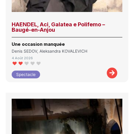
HAENDEL, Aci, Galatea e Polifemo –
Baugé-en-Anjou
Une occasion manquée
Denis SEDOV, Aleksandra KOVALEVICH
4 Août 2026
Spectacle