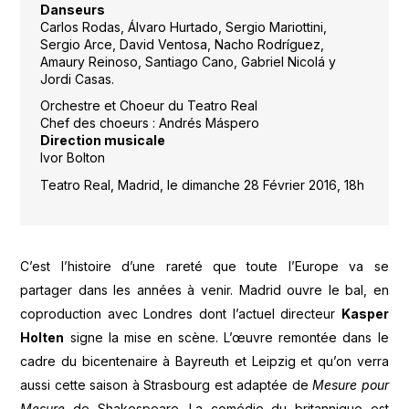
Danseurs
Carlos Rodas, Álvaro Hurtado, Sergio Mariottini,
Sergio Arce, David Ventosa, Nacho Rodríguez,
Amaury Reinoso, Santiago Cano, Gabriel Nicolá y
Jordi Casas.
Orchestre et Choeur du Teatro Real
Chef des choeurs : Andrés Máspero
Direction musicale
Ivor Bolton
Teatro Real, Madrid, le dimanche 28 Février 2016, 18h
C’est l’histoire d’une rareté que toute l’Europe va se
partager dans les années à venir. Madrid ouvre le bal, en
coproduction avec Londres dont l’actuel directeur
Kasper
Holten
signe la mise en scène. L’œuvre remontée dans le
cadre du bicentenaire à Bayreuth et Leipzig et qu’on verra
aussi cette saison à Strasbourg est adaptée de
Mesure pour
Mesure
de Shakespeare. La comédie du britannique est