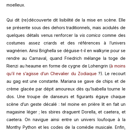
moelleux.
Qui dit (re)découverte dit lisibilité de la mise en scène. Elle
se présente sous des dehors traditionnels, mais acidulés de
quelques détails venus renforcer la
vis comica
comme des
costumes assez criards et des références à l’univers
wagnérien. Ainsi Brighella se déguise-t-il en walkyrie pour se
rendre au Carnaval, quand Friedrich mélange la toge de
Rienzi au heaume en forme de cygne de Lohengrin (
à moins
qu’il ne s’agisse d’un Chevalier du Zodiaque
?). Le recourt
au gag est une constante. Mariana se gave de chips et de
crème glacée par dépit amoureux dès qu’Isabella tourne le
dos. Une troupe de danseurs et figurants égaye chaque
scène d’un geste décalé : tel moine en prière lit en fait un
magasine léger ; les sbires draguent Dorella, et caetera, et
caetera. On navigue ainsi entre un univers loufoque à la
Monthy Python et les codes de la comédie musicale. Enfin,