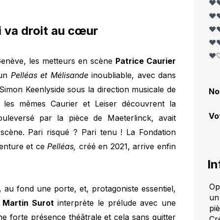
❤️❤
❤️❤
 va droit au cœur
❤️❤
❤️❤
❤️
Genève, les metteurs en scène
Patrice Caurier
 un
Pelléas et Mélisande
inoubliable, avec dans
t Simon Keenlyside sous la direction musicale de
No
 les mêmes Caurier et Leiser découvrent la
Vo
uleversé par la pièce de Maeterlinck, avait
scène. Pari risqué ? Pari tenu ! La Fondation
enture et ce
Pelléas,
créé en 2021, arrive enfin
In
Op
au fond une porte, et, protagoniste essentiel,
un
.
Martin Surot
interprète le prélude avec une
pi
une forte présence théâtrale et cela sans quitter
Cr