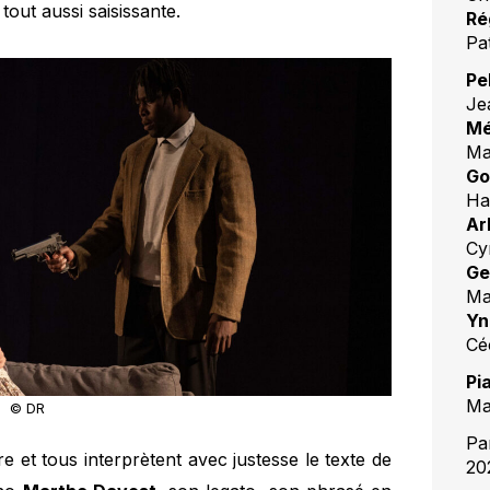
tout aussi saisissante.
Ré
Pat
Pe
Je
Mé
Ma
Go
Ha
Ar
Cy
Ge
Ma
Yn
Cé
Pi
Ma
© DR
Par
e et tous interprètent avec justesse le texte de
20