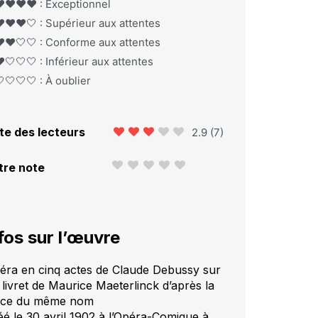
️❤️❤️❤️ : Exceptionnel
️❤️❤️🤍 : Supérieur aux attentes
️❤️🤍🤍 : Conforme aux attentes
️🤍🤍🤍 : Inférieur aux attentes
🤍🤍🤍 : À oublier
te des lecteurs
2.9
(
7
)
tre note
fos sur l’œuvre
éra en cinq actes de Claude Debussy sur
 livret de Maurice Maeterlinck d’après la
èce du même nom
éé le 30 avril 1902 à l’Opéra-Comique à