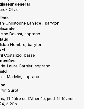
gisseur général
rick Olivier
lléas
an-Christophe Lanièce , baryton
lisande
rthe Davost, soprano
laud
lidou Nombre, baryton
kel
ril Costanzo, basse
neviève
rie-Laure Garnier, soprano
iold
cile Madelin, soprano
ano
rtin Surot
is, Théâtre de l’Athénée, jeudi 15 février
24, à 20h