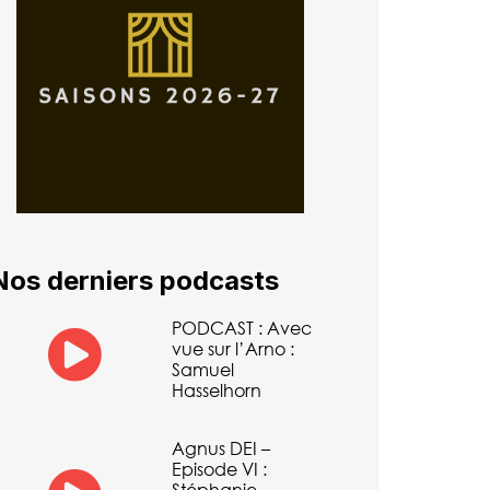
Nos derniers podcasts
PODCAST : Avec
vue sur l’Arno :
Samuel
Hasselhorn
Agnus DEI –
Episode VI :
Stéphanie