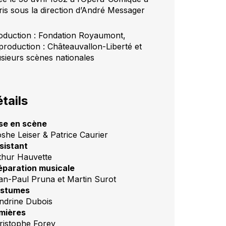
ris sous la direction d’André Messager
oduction : Fondation Royaumont,
production : Châteauvallon-Liberté et
usieurs scènes nationales
tails
se en scène
she Leiser & Patrice Caurier
sistant
thur Hauvette
éparation musicale
an-Paul Pruna et Martin Surot
stumes
ndrine Dubois
mières
ristophe Forey