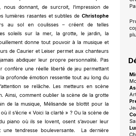
Pa
 nous donnant, de surcroit, l’impression de
es lumières rasantes et subtiles de
Christophe
Pr
s au sol en coulisses – créent de telles
co
 soleils sur la mer, la grotte, le jardin, la
pl
épouillement donne tout pouvoir à la musique et
eurs de Caurier et Leiser permet aux chanteurs
Dé
jamais abdiquer leur propre personnalité. Pas
leur confère une réelle liberté de jeu permettant
Mi
 la profonde émotion ressentie tout au long du
Mo
attention se relâche. Les metteurs en scène
As
Ar
n. Ainsi, comment oublier la scène de la grotte
Pr
in de la musique, Mélisande se blottit pour la
Je
 il s’écrie « Voici la clarté » ? Ou la scène de
Co
Sa
du piano où ils se lovent, osent s’avouer leur
Lu
t une tendresse bouleversante. La dernière
Ch