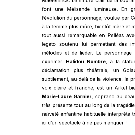
Maeterlinck. Le timbre clair de la sopr
font une Mélisande lumineuse. En gr
l’évolution du personnage, voulue par Caur
à la femme plus mûre, bientôt mère et 
tout aussi remarquable en Pelléas av
legato soutenu lui permettant des in
mélodies et de lieder. Le personnage ti
exprimer.
Halidou Nombre
, à la stat
déclamation plus théâtrale, un Golau
subtilement, au-delà de la violence, la 
voix claire et franche, est un Arkel bi
Marie-Laure Garnier
, soprano au bea
très présente tout au long de la tragédi
naïveté enfantine habituelle interprété 
ici d’un spectacle à ne pas manquer !