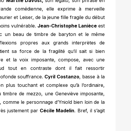
ano
Marthe Davost,
son legato, son phrasé en
ande comédienne, elle exprime à merveille
ier et Leiser, de la jeune fille fragile du début
moins vulnérable.
Jean-Christophe Lanièce
est
ec un beau de timbre de baryton et le même
flexions propres aux grands interprètes de
ent sa force de la fragilité qu’il sait si bien
ure et la voix imposante, compose, avec une
d tout en contraste dont il fait ressortir
profonde souffrance.
Cyril Costanzo
, basse à la
en plus touchant et complexe qu’à l’ordinaire,
u timbre de mezzo, une Geneviève imposante,
e, comme le personnage d’Yniold bien loin de la
très justement par
Cécile Madelin
. Bref, il s’agit