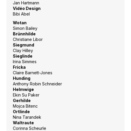
Jan Hartmann
Vidéo Design
Bibi Abel
Wotan
Simon Bailey
Brünnhilde
Christiane Libor
Siegmund
Clay Hilley
Sieglinde
Irina Simmes
Fricka
Claire Barnett-Jones
Hunding
Anthony Robin Schneider
Helmwige
Ekin Su Paker
Gerhilde
Mojca Bitenc
Ortlinde
Nina Tarandek
Waltraute
Corinna Scheurle