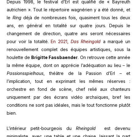
Depuis 1998, le festival d’Erl est qualifié de « Bayreuth
autrichien ». Tout le répertoire wagnérien y a été donné, et
le
Ring
déjà de nombreuses fois, quasiment tous les deux
ans, en général en totalité sur quatre jours. Depuis le
changement de direction, quatre ans seront nécessaires
pour voir la totalité.
En 2021,
Das Rheingold
a marqué un
renouvellement complet des équipes artistiques, sous la
houlette de
Brigitte Fassbaender
. On retrouve cette année
la même équipe, dont on apprécie l’adéquation au lieu – le
Passionsspielhaus
, théâtre de la Passion d’Erl – et
l’implication, tout en exprimant les mêmes réserves :
orchestre en fond de scène, chef relié aux chanteurs
uniquement par des écrans vidéo archaïques, bref les
conditions ne sont pas idéales, mais le tout fonctionne plutôt
bien.
L’intérieur petit-bourgeois du
Rheingold
est devenu
minimaliste, avec une table et une chaise, laissant la part