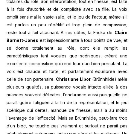
titulaires du rôle. Son interprétation, tout en finesse, est faite
à la fois d’autorité et de complicité avec sa fille. La voix
emplit sans mal la vaste salle, et le jeu de l’acteur, même s’il
est parfois un peu répétitif et trop plein de compassion,
reste tout à fait attachant. À ses côtés, la Fricka de
Claire
Barnett-Jones
est impressionnante à tous points de vue, et
se donne totalement au rôle, dont elle remplit les
caractéristiques tant vocales que scéniques, créant une
excellente composition qui rend leur duo bien percutant. La
voix est chaude et forte, et parfaitement équilibrée avec
celle de son partenaire.
Christiane Libor
(Brünnhilde) mêle
plusieurs qualités, sa puissance vocale intacte alliée à des
nuances souvent délicates, l’endurance aussi puisqu’elle ne
paraît guère fatiguée à la fin de la représentation, et le jeu
scénique qui certes, manque de finesse, mais a au moins
l’avantage de l’efficacité. Mais sa Brünnhilde, peut-être trop
d’un bloc, ne touche pas vraiment et surtout ne paraît pas
véritablement autonome, entre son père et les walkyries. Un