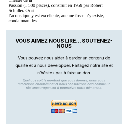
VOUS AIMEZ NOUS LIRE… SOUTENEZ-
NOUS
Vous pouvez nous aider à garder un contenu de
qualité et à nous développer. Partagez notre site et
n’hésitez pas à faire un don.
Quel que soit le montant que vous donnez, nous vous
remercions énormément et nous considérons cela comme un
réel encouragement à poursuivre notre démarche.