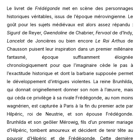
Le livret de
Frédégonde
met en scène des personnages
historiques véritables, issus de l’époque mérovingienne. Le
goût pour les sujets médiévaux est alors assez répandu :
Sigurd
de Reyer,
Gwendoline
de Chabrier,
Fervaal
de d’Indy,
Lancelot
de Joncières ou bien encore
Le Roi Arthus
de
Chausson puisent leur inspiration dans un premier millénaire
fantasmé, époque suffisamment éloignée
chronologiquement pour que l’imaginaire cède le pas à
l’exactitude historique et dont la barbarie supposée permet
le développement d’intrigues violentes. La reine Brunhilda,
qui donnait originellement donner son nom à l’œuvre, mais
qui céda ce privilège à sa rivale Frédégonde, au nom moins
wagnérien, est capturée à Paris à la fin du premier acte par
Hilpéric, roi de Neustrie, et son épouse Frédégonde.
Brunhilda et son geôlier Mérowig, fils d’un premier mariage
d’Hilpéric, tombent amoureux et décident de tenir tête au
pouvoir d’Hilpéric et de Frédégonde. Cette dernière