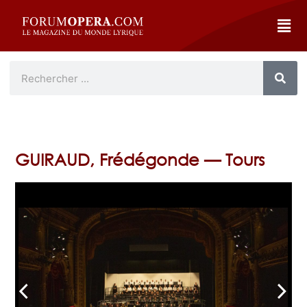
GUIRAUD, Frédégonde — Tours
arrow_back_ios
arrow_forward_ios