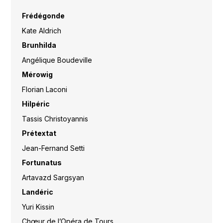
Frédégonde
Kate Aldrich
Brunhilda
Angélique Boudeville
Mérowig
Florian Laconi
Hilpéric
Tassis Christoyannis
Prétextat
Jean-Fernand Setti
Fortunatus
Artavazd Sargsyan
Landéric
Yuri Kissin
Chœur de l’Opéra de Tours