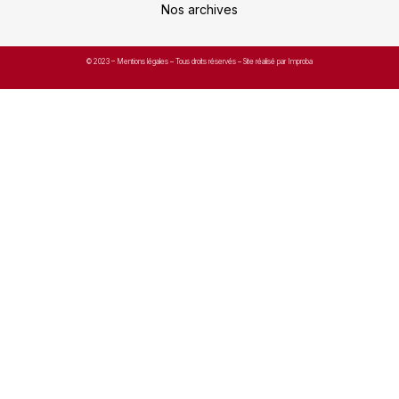
Nos archives
© 2023 –
Mentions légales
– Tous droits réservés – Site réalisé par Improba