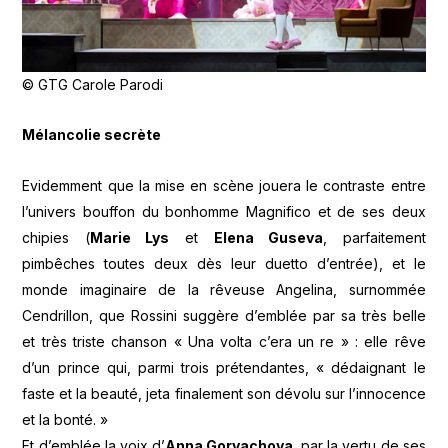
© GTG Carole Parodi
Mélancolie secrète
Evidemment que la mise en scène jouera le contraste entre
l’univers bouffon du bonhomme Magnifico et de ses deux
chipies (
Marie Lys
et
Elena Guseva
, parfaitement
pimbêches toutes deux dès leur duetto d’entrée), et le
monde imaginaire de la rêveuse Angelina, surnommée
Cendrillon, que Rossini suggère d’emblée par sa très belle
et très triste chanson « Una volta c’era un re » : elle rêve
d’un prince qui, parmi trois prétendantes, « dédaignant le
faste et la beauté, jeta finalement son dévolu sur l’innocence
et la bonté. »
Et d’emblée la voix d’
Anna Goryachova
, par la vertu de ses