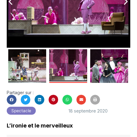
arrow_back_ios
arrow_forward_ios
Partager sur :
18 septembre 2020
Spectacle
L’ironie et le merveilleux