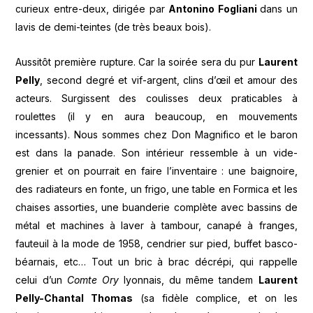
curieux entre-deux, dirigée par
Antonino Fogliani
dans un
lavis de demi-teintes (de très beaux bois).
Aussitôt première rupture. Car la soirée sera du pur
Laurent
Pelly
, second degré et vif-argent, clins d’œil et amour des
acteurs. Surgissent des coulisses deux praticables à
roulettes (il y en aura beaucoup, en mouvements
incessants). Nous sommes chez Don Magnifico et le baron
est dans la panade. Son intérieur ressemble à un vide-
grenier et on pourrait en faire l’inventaire : une baignoire,
des radiateurs en fonte, un frigo, une table en Formica et les
chaises assorties, une buanderie complète avec bassins de
métal et machines à laver à tambour, canapé à franges,
fauteuil à la mode de 1958, cendrier sur pied, buffet basco-
béarnais, etc… Tout un bric à brac décrépi, qui rappelle
celui d’un
Comte Ory
lyonnais, du même tandem
Laurent
Pelly-Chantal Thomas
(sa fidèle complice, et on les