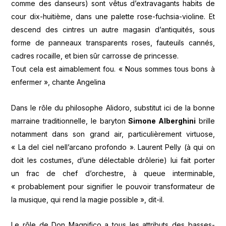
comme des danseurs) sont vêtus d’extravagants habits de
cour dix-huitième, dans une palette rose-fuchsia-violine. Et
descend des cintres un autre magasin d’antiquités, sous
forme de panneaux transparents roses, fauteuils cannés,
cadres rocaille, et bien sûr carrosse de princesse.
Tout cela est aimablement fou. « Nous sommes tous bons à
enfermer », chante Angelina
Dans le rôle du philosophe Alidoro, substitut ici de la bonne
marraine traditionnelle, le baryton
Simone Alberghini
brille
notamment dans son grand air, particulièrement virtuose,
« La del ciel nell’arcano profondo ». Laurent Pelly (à qui on
doit les costumes, d’une délectable drôlerie) lui fait porter
un frac de chef d’orchestre, à queue interminable,
« probablement pour signifier le pouvoir transformateur de
la musique, qui rend la magie possible », dit-il.
Le rôle de Don Magnifico a tous les attributs des basses-