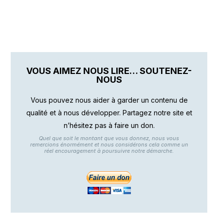
VOUS AIMEZ NOUS LIRE… SOUTENEZ-
NOUS
Vous pouvez nous aider à garder un contenu de
qualité et à nous développer. Partagez notre site et
n’hésitez pas à faire un don.
Quel que soit le montant que vous donnez, nous vous
remercions énormément et nous considérons cela comme un
réel encouragement à poursuivre notre démarche.