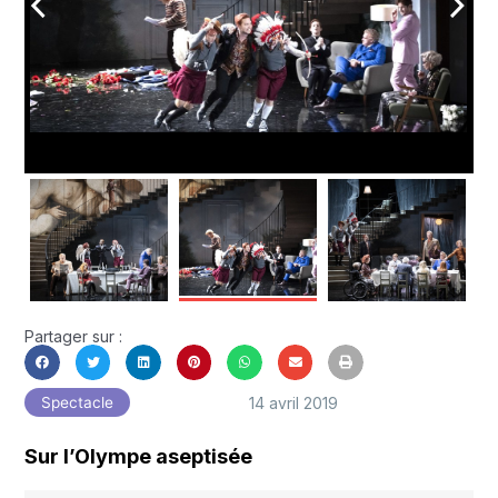
arrow_back_ios
arrow_forward_ios
Partager sur :
14 avril 2019
Spectacle
Sur l’Olympe aseptisée