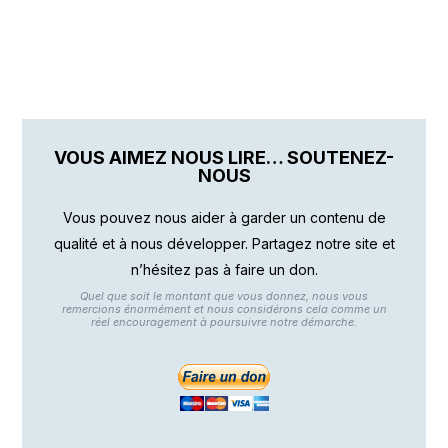
VOUS AIMEZ NOUS LIRE… SOUTENEZ-
NOUS
Vous pouvez nous aider à garder un contenu de
qualité et à nous développer. Partagez notre site et
n’hésitez pas à faire un don.
Quel que soit le montant que vous donnez, nous vous
remercions énormément et nous considérons cela comme un
réel encouragement à poursuivre notre démarche.