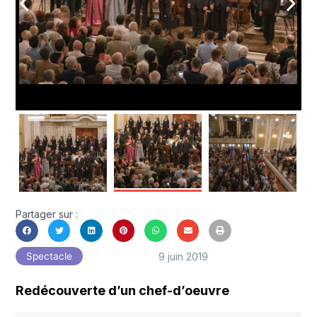
arrow_back_ios
arrow_forward_ios
Partager sur :
9 juin 2019
Spectacle
Redécouverte d’un chef-d’oeuvre