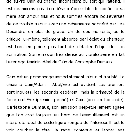
de suivre Caïn au champ, inconscient du sort qui l’attend, il
est néanmoins pris d’un désir irrépressible de confier à sa
mère son amour filial et nous sommes encore bouleversés
de ce trouble traduit avec une désarmante sobriété par Lea
Desandre en état de grâce. Un de ces moments, où le
critique lui-même, tellement absorbé par l’éclat du chanteur,
est bien en peine plus tard de détailler l’objet de son
admiration. Son émission très dense au vibrato serré en fait
l’alter ego féminin idéal du Caïn de Christophe Dumaux.
Caïn est un personnage immédiatement jaloux et troublé. Le
chiasme Caïn/Adam – Abel/Eve est évident. Les premiers
sont inquiets, les seconds espèrent, mais la primauté de la
faute unit Eve (premier péché) et Caïn (premier homicide).
Christophe Dumaux
, son émission perpétuellement agitée
que l’on croit toujours au bord de l’essoufflement est un
interprète idéal de cette figure rongée de l’intérieur. Il faut le
voir courber la tête, la rage contenue et lancer ses