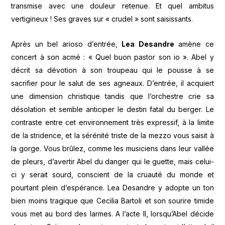
transmise avec une douleur retenue. Et quel ambitus
vertigineux ! Ses graves sur « crudel » sont saisissants.
Après un bel arioso d’entrée,
Lea Desandre
amène ce
concert à son acmé : « Quel buon pastor son io ». Abel y
décrit sa dévotion à son troupeau qui le pousse à se
sacrifier pour le salut de ses agneaux. D’entrée, il acquiert
une dimension christique tandis que l’orchestre crie sa
désolation et semble anticiper le destin fatal du berger. Le
contraste entre cet environnement très expressif, à la limite
de la stridence, et la sérénité triste de la mezzo vous saisit à
la gorge. Vous brûlez, comme les musiciens dans leur vallée
de pleurs, d’avertir Abel du danger qui le guette, mais celui-
ci y serait sourd, conscient de la cruauté du monde et
pourtant plein d’espérance. Lea Desandre y adopte un ton
bien moins tragique que Cecilia Bartoli et son sourire timide
vous met au bord des larmes. A l’acte II, lorsqu’Abel décide