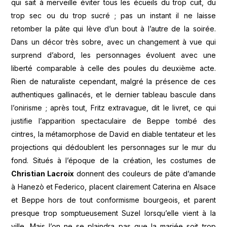
qui sait à merveille éviter tous les écueils du trop cuit, du
trop sec ou du trop sucré ; pas un instant il ne laisse
retomber la pâte qui lève d’un bout à l’autre de la soirée.
Dans un décor très sobre, avec un changement à vue qui
surprend d’abord, les personnages évoluent avec une
liberté comparable à celle des poules du deuxième acte.
Rien de naturaliste cependant, malgré la présence de ces
authentiques gallinacés, et le dernier tableau bascule dans
l’onirisme ; après tout, Fritz extravague, dit le livret, ce qui
justifie l’apparition spectaculaire de Beppe tombé des
cintres, la métamorphose de David en diable tentateur et les
projections qui dédoublent les personnages sur le mur du
fond. Situés à l’époque de la création, les costumes de
Christian Lacroix
donnent des couleurs de pâte d’amande
à Hanezò et Federico, placent clairement Caterina en Alsace
et Beppe hors de tout conformisme bourgeois, et parent
presque trop somptueusement Suzel lorsqu’elle vient à la
ville. Mais l’on ne se plaindra pas que la mariée soit trop