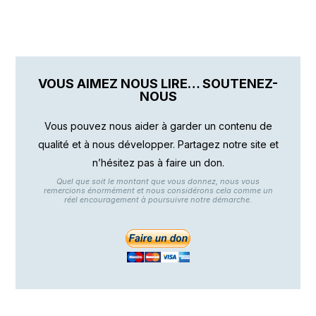
VOUS AIMEZ NOUS LIRE… SOUTENEZ-
NOUS
Vous pouvez nous aider à garder un contenu de
qualité et à nous développer. Partagez notre site et
n’hésitez pas à faire un don.
Quel que soit le montant que vous donnez, nous vous
remercions énormément et nous considérons cela comme un
réel encouragement à poursuivre notre démarche.