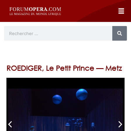
ROEDIGER, Le Petit Prince — Metz
arrow_back_ios
arrow_forward_ios