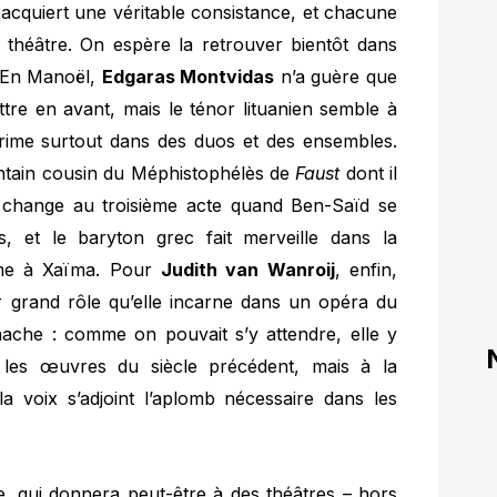
 acquiert une véritable consistance, et chacune
 théâtre. On espère la retrouver bientôt dans
. En Manoël,
Edgaras Montvidas
n’a guère que
tre en avant, mais le ténor lituanien semble à
xprime surtout dans des duos et des ensembles.
tain cousin du Méphistophélès de
Faust
dont il
ut change au troisième acte quand Ben-Saïd se
 et le baryton grec fait merveille dans la
mme à Xaïma. Pour
Judith van Wanroij
, enfin,
mier grand rôle qu’elle incarne dans un opéra du
nache : comme on pouvait s’y attendre, elle y
 les œuvres du siècle précédent, mais à la
a voix s’adjoint l’aplomb nécessaire dans les
e, qui donnera peut-être à des théâtres – hors