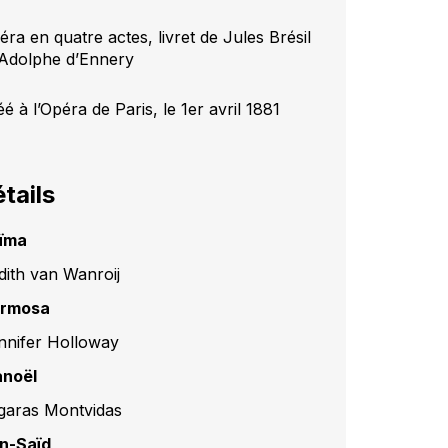
ra en quatre actes, livret de Jules Brésil
 Adolphe d’Ennery
é à l’Opéra de Paris, le 1er avril 1881
tails
ïma
dith van Wanroij
rmosa
nnifer Holloway
noël
garas Montvidas
n-Saïd