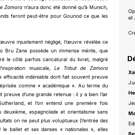
de Zamora
n’aura donc été donné qu’à Munich,
Opé
mands feront peut-être pour Gounod ce que les
et
Cré
’œuvre injustement négligé, l’œuvre révélée ce
etto Bru Zane possède un immense mérite, que
Dé
é le côté parfois caricatural du livret, malgré
l’inspiration musicale,
Le Tribut de Zamora
Xa
 efficacité indéniable dont fait souvent preuve
Ju
éprisée comme « académique ». Au terme du
He
 preuve d’une grande retenue : il y a bien l’air
Je
utherland, et l’on entend une première fois
du deuxième, espagnolade et orientalisme sans
Ma
sultats on ne peut plus voluptueux (l’entrée des
Ed
le ballet et ses danses « nationales », elles
Be