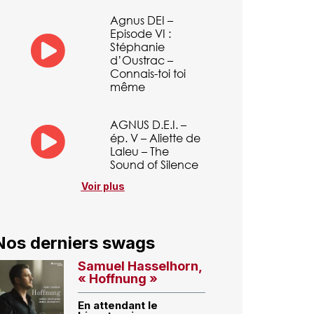
Agnus DEI –
Episode VI :
Stéphanie
d’Oustrac –
Connais-toi toi
même
AGNUS D.E.I. –
ép. V – Aliette de
Laleu – The
Sound of Silence
Voir plus
Nos derniers swags
Samuel Hasselhorn,
« Hoffnung »
En attendant le