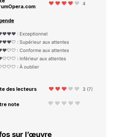
te
4
rumOpera.com
gende
️❤️❤️❤️ : Exceptionnel
️❤️❤️🤍 : Supérieur aux attentes
️❤️🤍🤍 : Conforme aux attentes
️🤍🤍🤍 : Inférieur aux attentes
🤍🤍🤍 : À oublier
te des lecteurs
3
(
7
)
tre note
fos sur l’œuvre