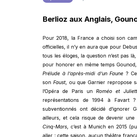
Berlioz aux Anglais, Goun
Pour 2018, la France a choisi son ca
officielles, il n’y en aura que pour Debu
tous les éloges, la question n’est pas là
pour honorer en même temps Gounod, n
Prélude à l’après-midi d’un Faune
? Cer
son
Faust
, ou que Garnier repropose 
l’Opéra de Paris un
Roméo et Juliet
représentations de 1994 à Favart
subventionnés ont décidé d’ignorer G
ailleurs, et cela risque de devenir un
Cinq-Mars
, c’est à Munich en 2015 (puis
aller : cette saison, aucun théâtre frança