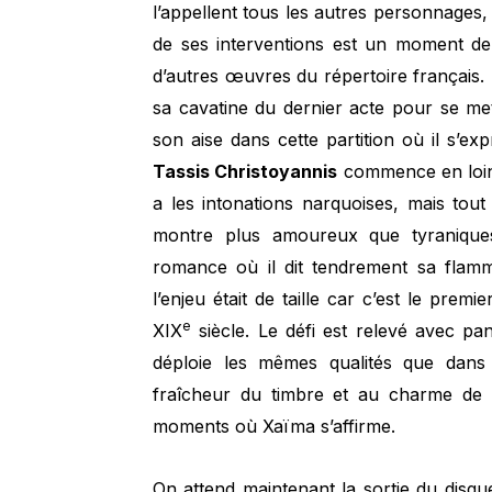
l’appellent tous les autres personnages,
de ses interventions est un moment de
d’autres œuvres du répertoire français
sa cavatine du dernier acte pour se met
son aise dans cette partition où il s’e
Tassis Christoyannis
commence en loin
a les intonations narquoises, mais to
montre plus amoureux que tyraniques,
romance où il dit tendrement sa fla
l’enjeu était de taille car c’est le pre
e
XIX
siècle. Le défi est relevé avec pa
déploie les mêmes qualités que dans
fraîcheur du timbre et au charme de l
moments où Xaïma s’affirme.
On attend maintenant la sortie du disqu