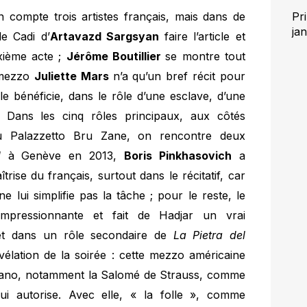
Pr
on compte trois artistes français, mais dans de
ja
le Cadi d’
Artavazd Sargsyan
faire l’article et
xième acte ;
Jérôme Boutillier
se montre tout
a mezzo
Juliette Mars
n’a qu’un bref récit pour
le bénéficie, dans le rôle d’une esclave, d’une
. Dans les cinq rôles principaux, aux côtés
 du Palazzetto Bru Zane, on rencontre deux
d
à Genève en 2013,
Boris Pinkhasovich
a
ise du français, surtout dans le récitatif, car
 ne lui simplifie pas la tâche ; pour le reste, le
impressionnante et fait de Hadjar un vrai
et dans un rôle secondaire de
La Pietra del
vélation de la soirée : cette mezzo américaine
prano, notamment la Salomé de Strauss, comme
lui autorise. Avec elle, « la folle », comme