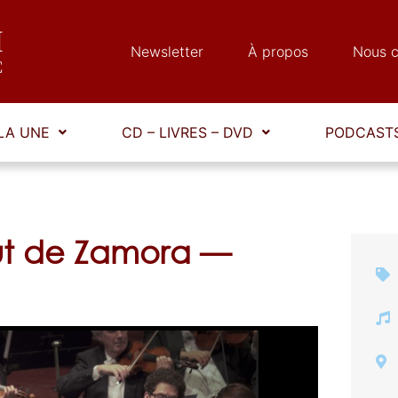
Newsletter
À propos
Nous c
LA UNE
CD – LIVRES – DVD
PODCASTS
ut de Zamora —