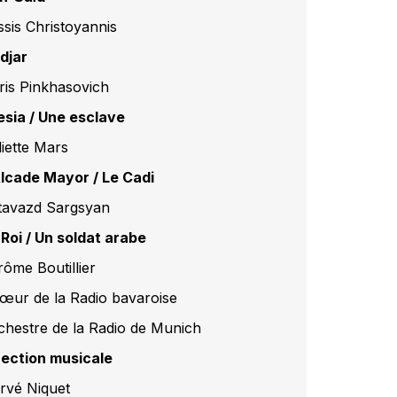
ssis Christoyannis
djar
ris Pinkhasovich
lesia / Une esclave
liette Mars
Alcade Mayor / Le Cadi
tavazd Sargsyan
 Roi / Un soldat arabe
rôme Boutillier
œur de la Radio bavaroise
chestre de la Radio de Munich
rection musicale
rvé Niquet