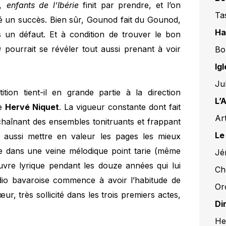
, enfants de l’Ibérie
finit par prendre, et l’on
Ta
té un succès. Bien sûr, Gounod fait du Gounod,
Ha
s un défaut. Et à condition de trouver le bon
a
pourrait se révéler tout aussi prenant à voir
Bo
Ig
Ju
tition tient-il en grande partie à la direction
L’
se
Hervé Niquet
. La vigueur constante dont fait
Ar
chaînant des ensembles tonitruants et frappant
Le
 aussi mettre en valeur les pages les mieux
 dans une veine mélodique point tarie (même
Jé
uvre lyrique pendant les douze années qui lui
Ch
Radio bavaroise commence à avoir l’habitude de
Or
ur, très sollicité dans les trois premiers actes,
Di
He