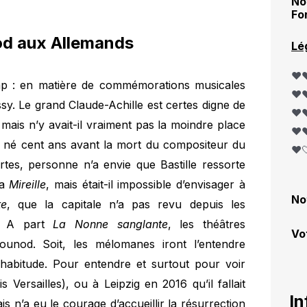
No
Fo
od aux Allemands
Lé
❤️❤
mp : en matière de commémorations musicales
❤️❤
ssy. Le grand Claude-Achille est certes digne de
❤️❤
, mais n’y avait-il vraiment pas la moindre place
❤️❤
é cent ans avant la mort du compositeur du
❤️
tes, personne n’a envie que Bastille ressorte
sa
Mireille
, mais était-il impossible d’envisager à
No
te
, que la capitale n’a pas revu depuis les
 ? A part
La Nonne sanglante
, les théâtres
Vo
ounod. Soit, les mélomanes iront l’entendre
e habitude. Pour entendre et surtout pour voir
 Versailles), ou à Leipzig en 2016 qu’il fallait
In
is n’a eu le courage d’accueillir la résurrection