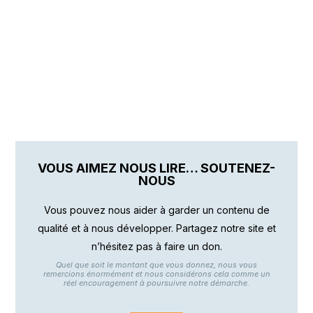
VOUS AIMEZ NOUS LIRE… SOUTENEZ-
NOUS
Vous pouvez nous aider à garder un contenu de
qualité et à nous développer. Partagez notre site et
n’hésitez pas à faire un don.
Quel que soit le montant que vous donnez, nous vous
remercions énormément et nous considérons cela comme un
réel encouragement à poursuivre notre démarche.