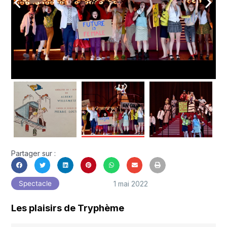
arrow_back_ios
arrow_forward_ios
Partager sur :
1 mai 2022
Spectacle
Les plaisirs de Tryphème