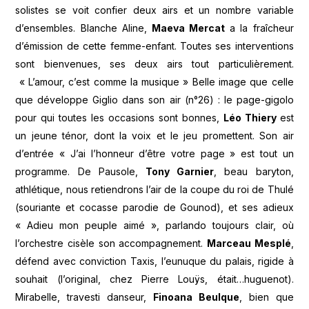
solistes se voit confier deux airs et un nombre variable
d’ensembles. Blanche Aline,
Maeva Mercat
a la fraîcheur
d’émission de cette femme-enfant. Toutes ses interventions
sont bienvenues, ses deux airs tout particulièrement.
« L’amour, c’est comme la musique » Belle image que celle
que développe Giglio dans son air (n°26) : le page-gigolo
pour qui toutes les occasions sont bonnes,
Léo Thiery
est
un jeune ténor, dont la voix et le jeu promettent. Son air
d’entrée « J’ai l’honneur d’être votre page » est tout un
programme. De Pausole,
Tony Garnier
, beau baryton,
athlétique, nous retiendrons l’air de la coupe du roi de Thulé
(souriante et cocasse parodie de Gounod), et ses adieux
« Adieu mon peuple aimé », parlando toujours clair, où
l’orchestre cisèle son accompagnement.
Marceau Mesplé
,
défend avec conviction Taxis, l’eunuque du palais, rigide à
souhait (l’original, chez Pierre Louÿs, était…huguenot).
Mirabelle, travesti danseur,
Finoana Beulque
, bien que