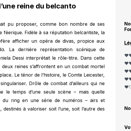
’une reine du belcanto
No
aurait pu proposer, comme bon nombre de ses
Fo
éerique. Fidèle à sa réputation belcantiste, la
réfère afficher un opéra de divas, propice aux
Lé
rda.
La dernière représentation scénique de
❤️❤
ela Dessi interprétait le rôle-titre. Dans cette
❤️❤
r, deux reines s’affrontent en un combat mortel
❤️❤
ace. Le ténor de l’histoire, le Comte Leicester,
❤️❤
ingulariser. Drôle de combat d’ailleurs qui ne
❤️
 le temps d’une seule scène – mais quelle
s du ring en une série de numéros – airs et
No
estinés à valoriser soit l’une, soit l’autre des
Vo