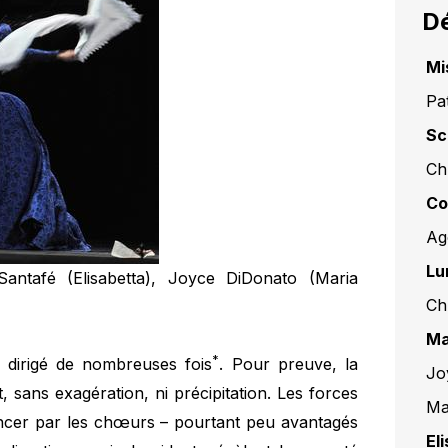
Dé
Mi
Pa
Sc
Chr
Co
Ag
Lu
 Santafé (Elisabetta), Joyce DiDonato (Maria
Ch
Ma
*
 dirigé de nombreuses fois
. Pour preuve, la
Jo
t, sans exagération, ni précipitation. Les forces
Ma
ncer par les chœurs – pourtant peu avantagés
El