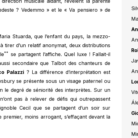
 direction musicale aidant, révèlent la parenté
Si
edeste ? Vedemmo » et le « Va pensiero » de
Ma
An
Maria Stuarda, que l’enfant du pays, la mezzo-
An
 à tirer d’un relatif anonymat, deux distributions
Ro
**
le
se partagent l’affiche. Quel luxe ! Fallait-il
Ja
ussi secondaire que Talbot des chanteurs de
An
co Palazzi
? La différence d’interprétation est
wsbury se présente sous un visage paternel ou
Lo
on le degré de séniorité des interprètes. Sur un
Vit
 n’ont pas à relever de défis qui outrepassent
Ál
ignoble Cecil que se partagent d’un soir sur
Gi
le premier, moins arrogant, s’effaçant devant la
Mi
Mi