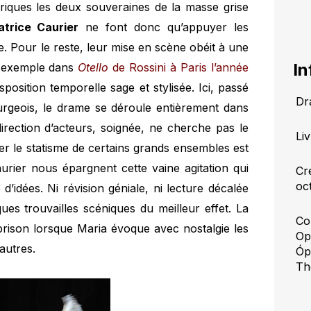
oriques les deux souveraines de la masse grise
atrice Caurier
ne font donc qu’appuyer les
ste. Pour le reste, leur mise en scène obéit à une
In
r exemple dans
Otello
de Rossini à Paris l’année
sposition temporelle sage et stylisée. Ici, passé
Dr
urgeois, le drame se déroule entièrement dans
irection d’acteurs, soignée, ne cherche pas le
Li
le statisme de certains grands ensembles est
aurier nous épargnent cette vaine agitation qui
Cr
oc
’idées. Ni révision géniale, ni lecture décalée
es trouvailles scéniques du meilleur effet. La
Co
 prison lorsque Maria évoque avec nostalgie les
Op
autres.
Óp
Th