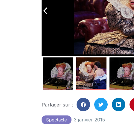
arrow_back_ios
Partager sur :
3 janvier 2015
Spectacle