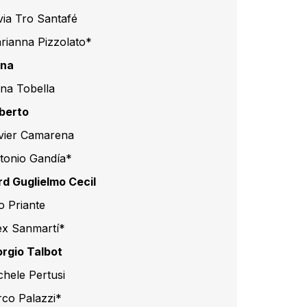
lvia Tro Santafé
rianna Pizzolato*
na
na Tobella
berto
vier Camarena
tonio Gandía*
rd Guglielmo Cecil
o Priante
ex Sanmartí*
orgio Talbot
chele Pertusi
rco Palazzi*