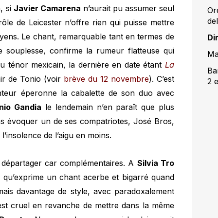
, si
Javier Camarena
n’aurait pu assumer seul
Or
de
 rôle de Leicester n’offre rien qui puisse mettre
oyens. Le chant, remarquable tant en termes de
Di
e souplesse, confirme la rumeur flatteuse qui
Ma
 ténor mexicain, la dernière en date étant
La
Ba
air de Tonio (voir
brève du 12 novembre
). C’est
2 
nteur éperonne la cabalette de son duo avec
nio Gandia
le lendemain n’en paraît que plus
sans évoquer un de ses compatriotes, José Bros,
 l’insolence de l’aigu en moins.
s à départager car complémentaires. A
Silvia Tro
ire qu’exprime un chant acerbe et bigarré quand
mais davantage de style, avec paradoxalement
l est cruel en revanche de mettre dans la même