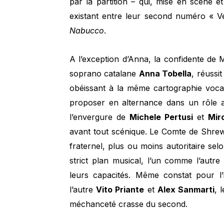
par la partition – qui, mise en scène et
existant entre leur second numéro « V
Nabucco
.
A l’exception d’Anna, la confidente de 
soprano catalane
Anna Tobella
, réussit
obéissant à la même cartographie voca
proposer en alternance dans un rôle a
l’envergure de
Michele Pertusi
et
Mir
avant tout scénique. Le Comte de Shre
fraternel, plus ou moins autoritaire sel
strict plan musical, l’un comme l’autre
leurs capacités. Même constat pour l’
l’autre
Vito Priante
et
Alex Sanmarti
, 
méchanceté crasse du second.