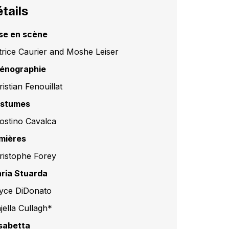
tails
se en scène
trice Caurier and Moshe Leiser
énographie
istian Fenouillat
stumes
ostino Cavalca
mières
ristophe Forey
ria Stuarda
yce DiDonato
jella Cullagh*
isabetta