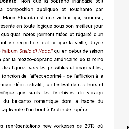
Donato
. Non que la soprano irlandaise soit
 la composition appliquée et touchante par
te Maria Stuarda est une victime qui, soumise,
résente en toute logique sous son meilleur jour
elques notes joliment filées et l’égalité d’un
ant en regard de tout ce que la veille, Joyce
e
l’album
Stella di Napoli
qui en début de saison
on par la mezzo-soprano américaine de la reine
 des figures vocales possibles et imaginables,
onction de l’affect exprimé – de l’affliction à la
ement démonstratif ; un festival de couleurs et
fique que seuls les fétichistes du suraigu
x du belcanto romantique dont la hache du
captivante d’un bout à l’autre de l’opéra.
es représentations new-yorkaises de 2013 où