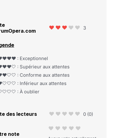
te
3
rumOpera.com
gende
️❤️❤️❤️ : Exceptionnel
️❤️❤️🤍 : Supérieur aux attentes
️❤️🤍🤍 : Conforme aux attentes
️🤍🤍🤍 : Inférieur aux attentes
🤍🤍🤍 : À oublier
te des lecteurs
0
(
0
)
tre note