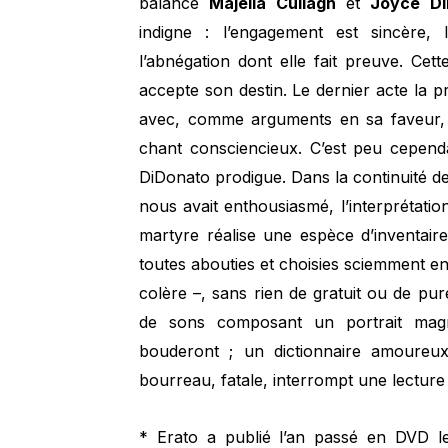
balance
Majella Cullagh
et
Joyce Di
indigne : l’engagement est sincère,
l’abnégation dont elle fait preuve. Cet
accepte son destin. Le dernier acte la p
avec, comme arguments en sa faveur, qu
chant consciencieux. C’est peu cepend
DiDonato prodigue. Dans la continuité d
nous avait enthousiasmé, l’interprétati
martyre réalise une espèce d’inventaire
toutes abouties et choisies sciemment en f
colère –, sans rien de gratuit ou de pur
de sons composant un portrait magni
bouderont ; un dictionnaire amoureu
bourreau, fatale, interrompt une lecture 
* Erato a publié l’an passé en DVD l