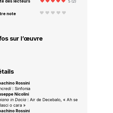
te des lecteurs
5
(
2
)
tre note
fos sur l’œuvre
tails
oachino Rossini
ncredi
: Sinfonia
useppe Nicolini
aiano in Dacia
: Air de Decebalo, « Ah se
lasci o cara »
oachino Rossini