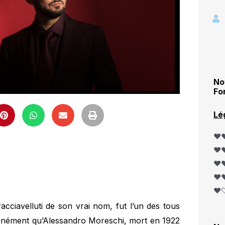
No
Fo
Lé
❤️❤
❤️❤
❤️❤
❤️❤
❤️
racciavelluti de son vrai nom, fut l’un des tous
unément qu’Alessandro Moreschi, mort en 1922