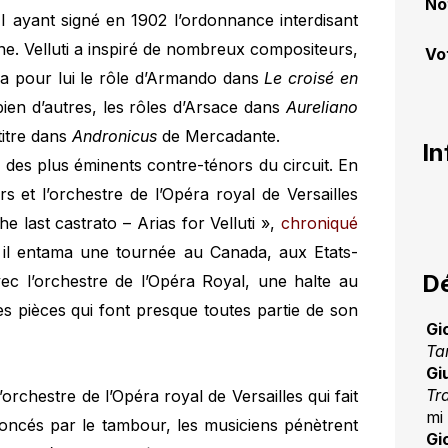
No
II ayant signé en 1902 l’ordonnance interdisant
ane. Velluti a inspiré de nombreux compositeurs,
Vo
a pour lui le rôle d’Armando dans
Le croisé en
bien d’autres, les rôles d’Arsace dans
Aureliano
titre dans
Andronicus
de Mercadante.
In
un des plus éminents contre-ténors du circuit. En
rs et l’orchestre de l’Opéra royal de Versailles
e last castrato – Arias for Velluti »,
chroniqué
a il entama une tournée au Canada, aux Etats-
Dé
avec l’orchestre de l’Opéra Royal, une halte au
s pièces qui font presque toutes partie de son
Gi
Ta
Gi
Tr
’orchestre de l’Opéra royal de Versailles qui fait
mi 
noncés par le tambour, les musiciens pénètrent
Gi