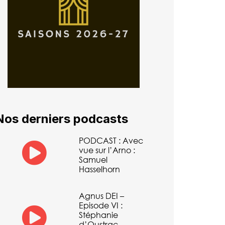
Nos derniers podcasts
PODCAST : Avec
vue sur l’Arno :
Samuel
Hasselhorn
Agnus DEI –
Episode VI :
Stéphanie
d’Oustrac –