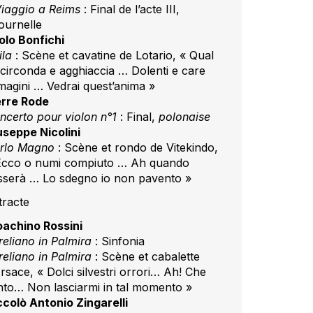
 Viaggio a Reims
: Final de l’acte III,
tournelle
olo Bonfichi
ila
: Scène et cavatine de Lotario, « Qual
 circonda e agghiaccia … Dolenti e care
magini … Vedrai quest’anima »
erre Rode
ncerto pour violon n°1
: Final,
polonaise
useppe Nicolini
rlo Magno
: Scène et rondo de Vitekindo,
Ecco o numi compiuto … Ah quando
sserà … Lo sdegno io non pavento »
tracte
oachino Rossini
reliano in Palmira
: Sinfonia
reliano in Palmira
: Scène et cabalette
rsace, « Dolci silvestri orrori… Ah! Che
nto… Non lasciarmi in tal momento »
ccolò Antonio Zingarelli