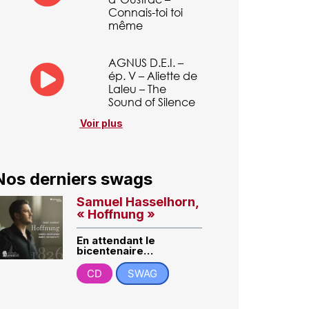
Connais-toi toi
même
AGNUS D.E.I. –
ép. V – Aliette de
Laleu – The
Sound of Silence
Voir plus
Nos derniers swags
Samuel Hasselhorn,
« Hoffnung »
En attendant le
bicentenaire…
CD
SWAG