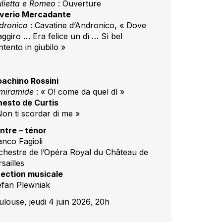
ulietta e Romeo
: Ouverture
verio Mercadante
dronico
: Cavatine d’Andronico, « Dove
aggiro … Era felice un dì … Sì bel
tento in giubilo »
oachino Rossini
miramide
: « O! come da quel dì »
nesto de Curtis
Non ti scordar di me »
ntre – ténor
anco Fagioli
chestre de l’Opéra Royal du Château de
sailles
rection musicale
efan Plewniak
ulouse, jeudi 4 juin 2026, 20h