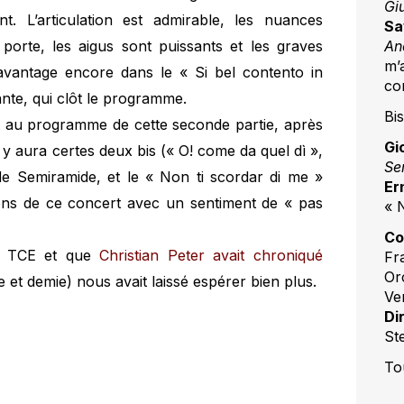
Gi
t. L’articulation est admirable, les nuances
Sa
An
 porte, les aigus sont puissants et les graves
m’
avantage encore dans le « Si bel contento in
con
ante, qui clôt le programme.
Bis
t au programme de cette seconde partie, après
Gi
l y aura certes deux bis (« O! come da quel dì »,
Se
de Semiramide, et le « Non ti scordar di me »
Er
tons de ce concert avec un sentiment de « pas
« 
Co
au TCE et que
Christian Peter avait chroniqué
Fr
Or
 et demie) nous avait laissé espérer bien plus.
Ver
Di
St
To