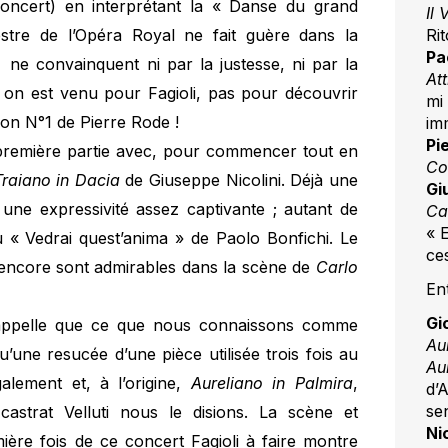
concert) en interprétant la « Danse du grand
Il
Ri
estre de l’Opéra Royal ne fait guère dans la
Pa
 ne convainquent ni par la justesse, ni par la
Att
ut on est venu pour Fagioli, pas pour découvrir
mi
lon N°1 de Pierre Rode !
im
Pi
en première partie avec, pour commencer tout en
Co
Traiano in Dacia
de Giuseppe Nicolini. Déjà une
Gi
t une expressivité assez captivante ; autant de
Ca
« 
du « Vedrai quest’anima » de Paolo Bonfichi. Le
ce
 encore sont admirables dans la scène de
Carlo
En
Gi
rappelle que ce que nous connaissons comme
Au
u’une resucée d’une pièce utilisée trois fois au
Au
lement et, à l’origine,
Aureliano in Palmira
,
d’A
se
strat Velluti nous le disions. La scène et
Ni
ière fois de ce concert Fagioli à faire montre