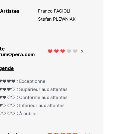
Artistes
Franco FAGIOLI
Stefan PLEWNIAK
te
3
rumOpera.com
gende
️❤️❤️❤️ : Exceptionnel
️❤️❤️🤍 : Supérieur aux attentes
️❤️🤍🤍 : Conforme aux attentes
️🤍🤍🤍 : Inférieur aux attentes
🤍🤍🤍 : À oublier