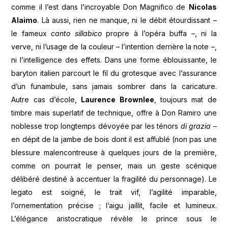
comme il l’est dans l’incroyable Don Magnifico de
Nicolas
Alaimo
. Là aussi, rien ne manque, ni le débit étourdissant –
le fameux
canto sillabico
propre à l’opéra buffa –, ni la
verve, ni l’usage de la couleur – l’intention derrière la note –,
ni l’intelligence des effets. Dans une forme éblouissante, le
baryton italien parcourt le fil du grotesque avec l’assurance
d’un funambule, sans jamais sombrer dans la caricature.
Autre cas d’école,
Laurence Brownlee
, toujours mat de
timbre mais superlatif de technique, offre à Don Ramiro une
noblesse trop longtemps dévoyée par les ténors
di grazia
–
en dépit de la jambe de bois dont il est affublé (non pas une
blessure malencontreuse à quelques jours de la première,
comme on pourrait le penser, mais un geste scénique
délibéré destiné à accentuer la fragilité du personnage). Le
legato est soigné, le trait vif, l’agilité imparable,
l’ornementation précise ; l’aigu jaillit, facile et lumineux.
L’élégance aristocratique révèle le prince sous le