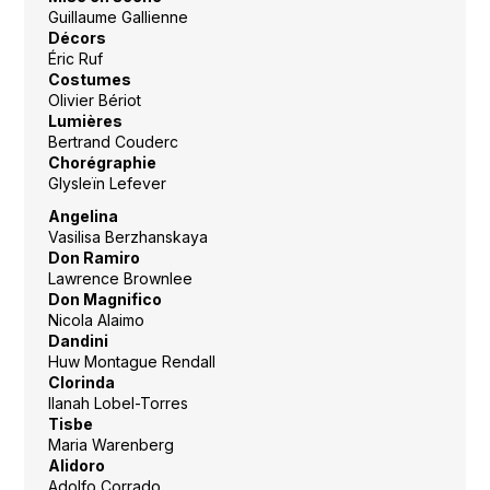
Guillaume Gallienne
Décors
Éric Ruf
Costumes
Olivier Bériot
Lumières
Bertrand Couderc
Chorégraphie
Glysleïn Lefever
Angelina
Vasilisa Berzhanskaya
Don Ramiro
Lawrence Brownlee
Don Magnifico
Nicola Alaimo
Dandini
Huw Montague Rendall
Clorinda
Ilanah Lobel-Torres
Tisbe
Maria Warenberg
Alidoro
Adolfo Corrado