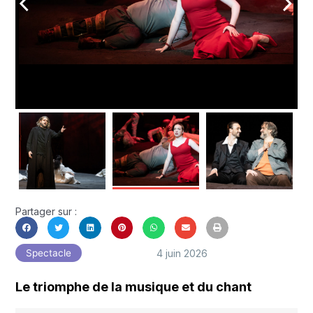
arrow_back_ios
arrow_forward_ios
Partager sur :
4 juin 2026
Spectacle
Le triomphe de la musique et du chant