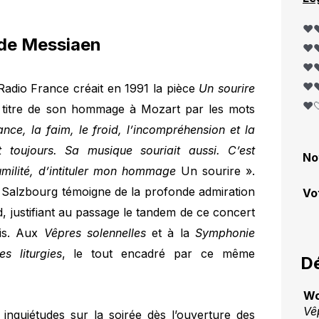
❤️❤
 de Messiaen
❤️❤
❤️❤
❤️❤
Radio France créait en 1991 la pièce
Un sourire
❤️
 le titre de son hommage à Mozart par les mots
ance, la faim, le froid, l’incompréhension et la
 toujours. Sa musique souriait aussi. C’est
No
umilité, d’intituler mon hommage
Un sourire ».
Salzbourg témoigne de la profonde admiration
Vo
, justifiant au passage le tandem de ce concert
nis. Aux
Vêpres solennelles
et à la
Symphonie
es liturgies
, le tout encadré par ce même
Dé
Wo
Vê
quiétudes sur la soirée dès l’ouverture des