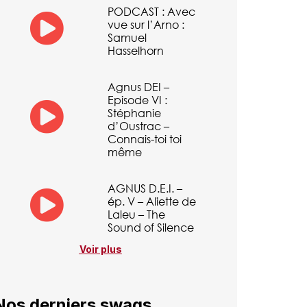
PODCAST : Avec
vue sur l’Arno :
Samuel
Hasselhorn
Agnus DEI –
Episode VI :
Stéphanie
d’Oustrac –
Connais-toi toi
même
AGNUS D.E.I. –
ép. V – Aliette de
Laleu – The
Sound of Silence
Voir plus
Nos derniers swags