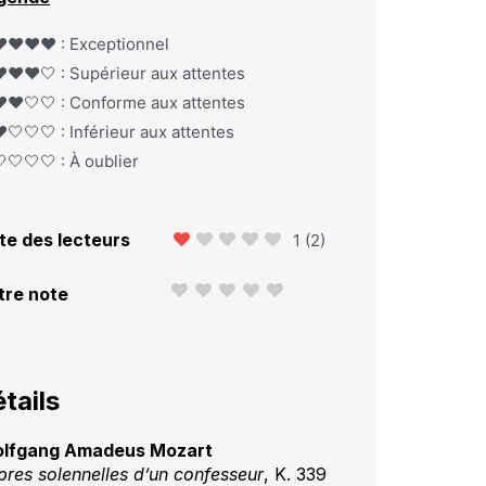
️❤️❤️❤️ : Exceptionnel
️❤️❤️🤍 : Supérieur aux attentes
️❤️🤍🤍 : Conforme aux attentes
️🤍🤍🤍 : Inférieur aux attentes
🤍🤍🤍 : À oublier
te des lecteurs
1
(
2
)
tre note
tails
lfgang Amadeus Mozart
pres solennelles d’un confesseur
, K. 339