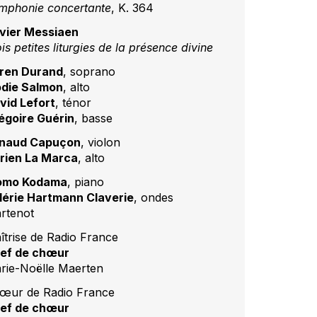
mphonie concertante
, K. 364
ivier Messiaen
is petites liturgies de la présence divine
ren Durand
, soprano
odie Salmon
, alto
vid Lefort
, ténor
égoire Guérin
, basse
naud Capuçon
, violon
rien La Marca
, alto
mo Kodama
, piano
lérie Hartmann Claverie
, ondes
rtenot
îtrise de Radio France
ef de chœur
rie-Noëlle Maerten
œur de Radio France
ef de chœur