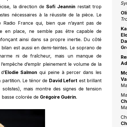
Sy
cise, la direction de
Sofi Jeannin
restait trop
Ol
stes nécessaires à la réussite de la pièce. Le
Tro
Radio France qui, bien que n’ayant pas de
Ka
ise en place, ne semble pas être capable de
El
fonçant ainsi dans sa propre inertie. Du côté
Da
Gr
 bilan est aussi en demi-teintes. Le soprano de
rme ni de fraîcheur, mais un manque de
Re
Ad
 l’empêche d’emplir pleinement le volume de la
 d’
Elodie Salmon
qui peine à percer dans les
Mo
Va
a partition. Le ténor de
David Lefort
est brillant
Ma
 solistes), mais montre des signes de tension
Ma
le basse colorée de
Grégoire Guérin
.
Ch
Ma
Ch
Ch