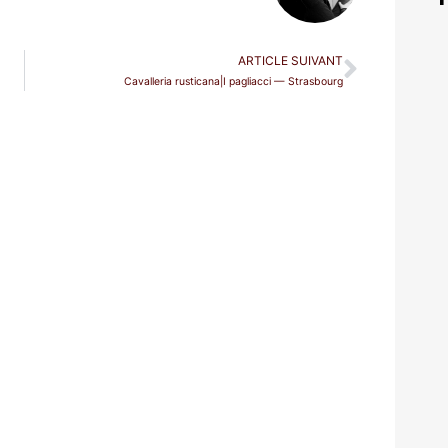
ARTICLE SUIVANT
Cavalleria rusticana|I pagliacci — Strasbourg