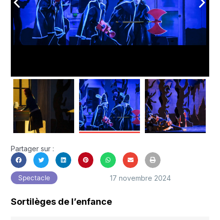
arrow_back_ios
arrow_forward_ios
Partager sur :
17 novembre 2024
Spectacle
Sortilèges de l’enfance