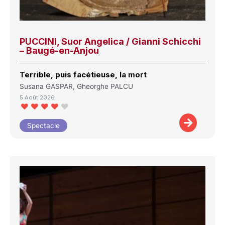
PUCCINI, Suor Angelica / Gianni Schicchi
– Baugé-en-Anjou
Terrible, puis facétieuse, la mort
Susana GASPAR, Gheorghe PALCU
5 Août 2026
Spectacle