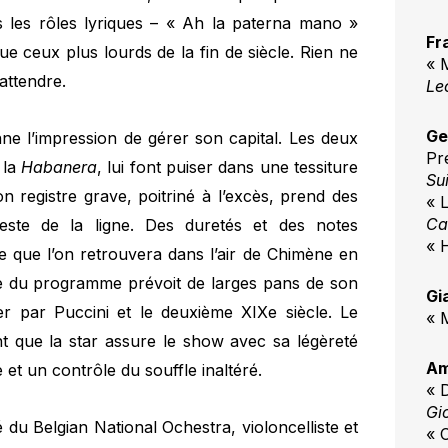
s les rôles lyriques – « Ah la paterna mano »
Fr
e ceux plus lourds de la fin de siècle. Rien ne
« 
attendre.
Le
Ge
e l’impression de gérer son capital. Les deux
Pr
 la
Habanera
, lui font puiser dans une tessiture
Su
on registre grave, poitriné à l’excès, prend des
« L
Ca
este de la ligne. Des duretés et des notes
« 
e que l’on retrouvera dans l’air de Chimène en
te du programme prévoit de larges pans de son
Gi
er par Puccini et le deuxième XIXe siècle. Le
« 
nt que la star assure le show avec sa légèreté
Am
 et un contrôle du souffle inaltéré.
« 
Gi
é du Belgian National Ochestra, violoncelliste et
« C