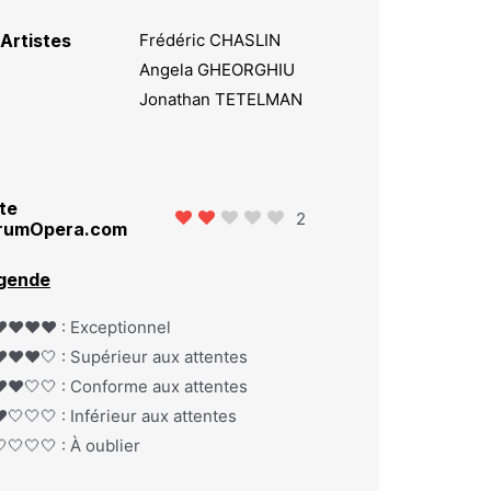
Artistes
Frédéric CHASLIN
Angela GHEORGHIU
Jonathan TETELMAN
te
2
rumOpera.com
gende
️❤️❤️❤️ : Exceptionnel
️❤️❤️🤍 : Supérieur aux attentes
️❤️🤍🤍 : Conforme aux attentes
️🤍🤍🤍 : Inférieur aux attentes
🤍🤍🤍 : À oublier