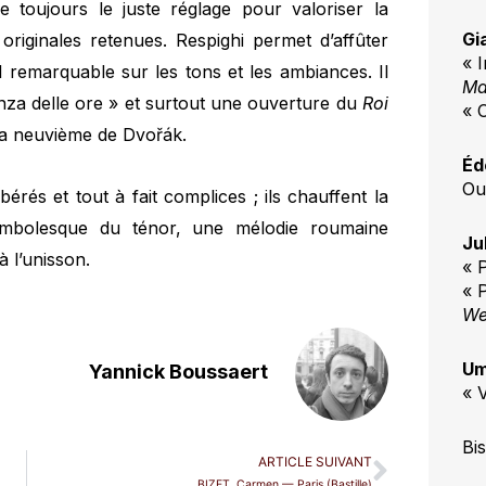
e toujours le juste réglage pour valoriser la
Gi
originales retenues. Respighi permet d’affûter
« I
il remarquable sur les tons et les ambiances. Il
Ma
anza delle ore » et surtout une ouverture du
Roi
« 
la neuvième de Dvořák.
Éd
Ou
érés et tout à fait complices ; ils chauffent la
ambolesque du ténor, une mélodie roumaine
Ju
 l’unisson.
« 
« P
We
Um
Yannick Boussaert
« V
Bis
ARTICLE SUIVANT
BIZET, Carmen — Paris (Bastille)