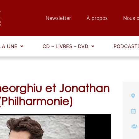
Newsletter
À propos
Nous c
LA UNE
CD – LIVRES – DVD
PODCASTS
heorghiu et Jonathan
(Philharmonie)