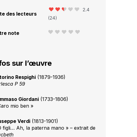
2.4
te des lecteurs
(
24
)
tre note
fos sur l’œuvre
torino Respighi
(1879-1936)
rlesca P 59
mmaso Giordani
(1733-1806)
Caro mio ben »
useppe Verdi
(1813-1901)
O figli… Ah, la paterna mano » – extrait de
cbeth