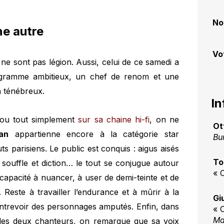
No
ne autre
Vo
ne sont pas légion. Aussi, celui de ce samedi a
rogramme ambitieux, un chef de renom et une
n ténébreux.
In
ou tout simplement
sur sa chaine hi-fi
, on ne
Ot
an
appartienne encore à la catégorie star
Bu
ts parisiens. Le public est conquis : aigus aisés
To
 souffle et diction… le tout se conjugue autour
« 
 capacité à nuancer, à user de demi-teinte et de
. Reste à travailler l’endurance et à mûrir à la
Gi
entrevoir des personnages amputés. Enfin, dans
« 
Ma
 les deux chanteurs, on remarque que sa voix