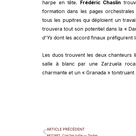
harpe en tête.
Frédéric Chaslin
trouv
formation dans les pages orchestrales 
tous les pupitres qui déploient un trava
trouvera tout son potentiel dans la « D
d’Ys
dont les accord finaux préfigurent 
Les duos trouvent les deux chanteurs lib
salle à blanc par une Zarzuela roc
charmante et un « Granada » tonitruant à
ARTICLE PRÉCÉDENT
MOZART, Così fan tutte — Toulon