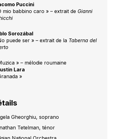
acomo Puccini
O mio babbino caro » – extrait de
Gianni
hicchi
blo Sorozábal
No puede ser » – extrait de la
Taberna del
erto
Muzica » – mélodie roumaine
ustin Lara
Granada »
tails
gela Gheorghiu, soprano
nathan Tetelman, ténor
lgian National Orchestra