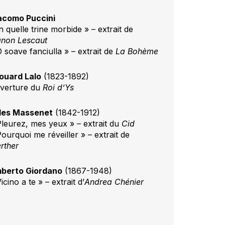
acomo Puccini
n quelle trine morbide » – extrait de
non Lescaut
O soave fanciulla » – extrait de
La Bohème
ouard Lalo
(1823-1892)
verture du
Roi d’Ys
les Massenet
(1842-1912)
Pleurez, mes yeux » – extrait du
Cid
ourquoi me réveiller » – extrait de
rther
berto Giordano
(1867-1948)
icino a te » – extrait d’
Andrea Chénier