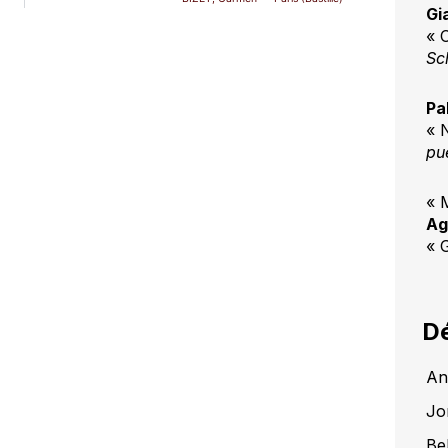
Gi
« 
Sc
Pa
« 
pu
« 
Ag
« 
Dé
An
Jo
Be