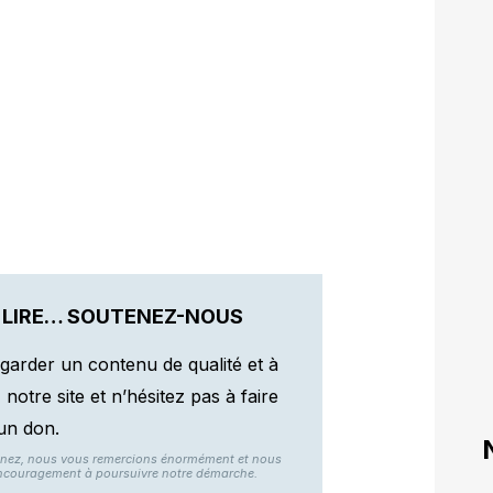
 LIRE… SOUTENEZ-NOUS
garder un contenu de qualité et à
otre site et n’hésitez pas à faire
un don.
nnez, nous vous remercions énormément et nous
ncouragement à poursuivre notre démarche.