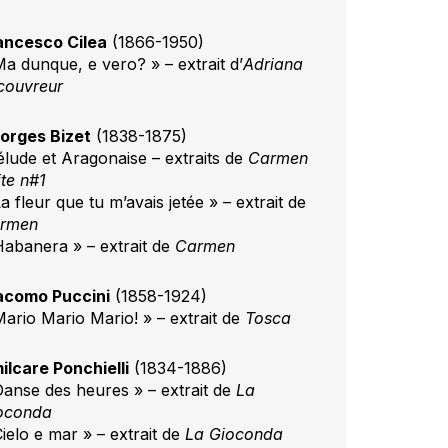
ancesco Cilea
(1866-1950)
Ma dunque, e vero? » – extrait d’
Adriana
couvreur
orges Bizet
(1838-1875)
élude et Aragonaise – extraits de
Carmen
ite n#1
a fleur que tu m’avais jetée » – extrait de
rmen
Habanera » – extrait de
Carmen
acomo Puccini
(1858-1924)
Mario Mario Mario! » – extrait de
Tosca
ilcare Ponchielli
(1834-1886)
Danse des heures » – extrait de
La
oconda
ielo e mar » – extrait de
La Gioconda