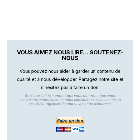
VOUS AIMEZ NOUS LIRE… SOUTENEZ-
NOUS
Vous pouvez nous aider à garder un contenu de
qualité et à nous développer. Partagez notre site et
n’hésitez pas à faire un don.
Quel que soit le montant que vous donnez, nous vous
remercions énormément et nous considérons cela comme un
réel encouragement à poursuivre notre démarche.