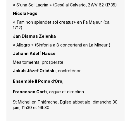
« S‘una Sol Lagrim » (Gesú al Calvario, ZWV 62 (1735)
Nicola Fago
« Tam non splendet sol creatus» en Fa Majeur (ca.
1712)
Jan Dismas Zelenka
« Allegro » (Sinfonia a 8 concertanti an La Mineur )
Johann Adolf Hasse
Mea tormenta, prosperate
Jakub Józef
Orliński
, contreténor
Ensemble Il Pomo d’Oro
,
Francesco Corti
, orgue et direction
St Michel en Thiérache, Eglise abbatiale, dimanche 30
juin, 11h30 et 16h30