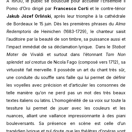
A 16h30, le public se bouscule pour accueillir l’Ensemble il
Pomo d’Oro dirigé par
Francesco Corti
et le contre-ténor
Jakub Józef Orliński
, après leur triomphe à la cathédrale
de Bordeaux le 15 juin. Dès les premières phrases du
Alma
Redemptoris
de Heinichen (1683-1729), le chanteur saisit
l’auditoire par la beauté de son timbre, sa puissance aussi et
l’impact immédiat de sa déclamation lyrique. Dans le
Stabat
Mater
de Vivaldi et surtout dans l’étonnant
Tam Non
splendet sol creatus
de Nicola Fago (composé vers 1712), sa
virtuosité fait merveille. Il possède un art du chant très sûr,
une conduite du souffle sans faille qui lui permet de définir
les voyelles avec précision et d’articuler les consonnes de
telle manière qu’on ne perd pas un mot des très beaux
textes italiens ou latins. L’homogénéité de sa voix sur toute la
tessiture lui permet de jouer avec les couleurs et les
nuances, alliant une vaillance impressionnante à des piani
bouleversants. Sa présence en scène est celle d’un
tragédien lyrique et nul doute que les théâtres d’opéras vont