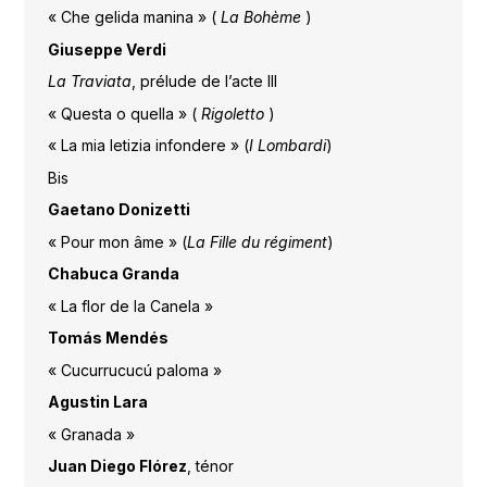
« Che gelida manina » (
La Bohème
)
Giuseppe Verdi
La Traviata
, prélude de l’acte III
« Questa o quella » (
Rigoletto
)
« La mia letizia infondere » (
I Lombardi
)
Bis
Gaetano Donizetti
« Pour mon âme » (
La Fille du régiment
)
Chabuca Granda
« La flor de la Canela »
Tomás Mendés
« Cucurrucucú paloma »
Agustin Lara
« Granada »
Juan Diego Flórez
, ténor