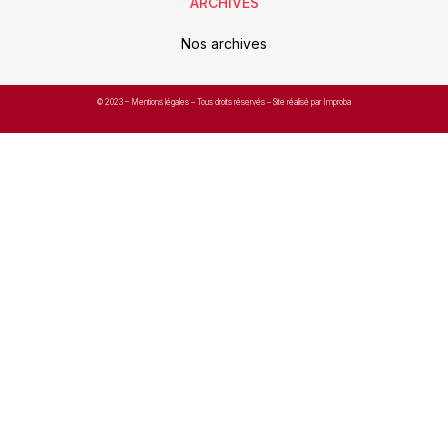
ARCHIVES
Nos archives
© 2023 –
Mentions légales
– Tous droits réservés – Site réalisé par Improba