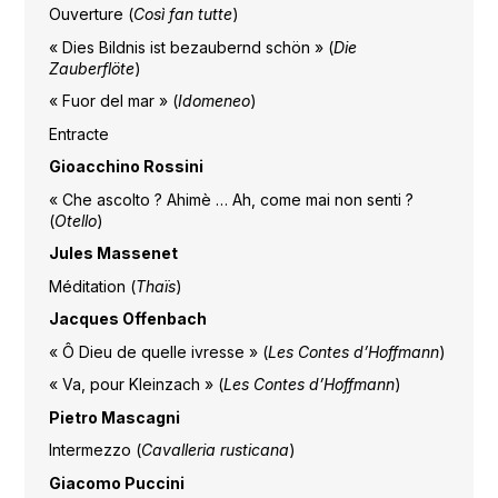
Ouverture (
Così fan tutte
)
« Dies Bildnis ist bezaubernd schön » (
Die
Zauberflöte
)
« Fuor del mar » (
Idomeneo
)
Entracte
Gioacchino Rossini
« Che ascolto ? Ahimè … Ah, come mai non senti ?
(
Otello
)
Jules Massenet
Méditation (
Thaïs
)
Jacques Offenbach
« Ô Dieu de quelle ivresse » (
Les Contes d’Hoffmann
)
« Va, pour Kleinzach » (
Les Contes d’Hoffmann
)
Pietro Mascagni
Intermezzo (
Cavalleria rusticana
)
Giacomo Puccini