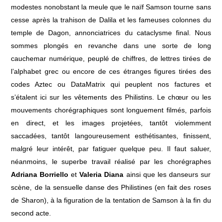
modestes nonobstant la meule que le naïf Samson tourne sans
cesse après la trahison de Dalila et les fameuses colonnes du
temple de Dagon, annonciatrices du cataclysme final. Nous
sommes plongés en revanche dans une sorte de long
cauchemar numérique, peuplé de chiffres, de lettres tirées de
l’alphabet grec ou encore de ces étranges figures tirées des
codes Aztec ou DataMatrix qui peuplent nos factures et
s’étalent ici sur les vêtements des Philistins. Le chœur ou les
mouvements chorégraphiques sont longuement filmés, parfois
en direct, et les images projetées, tantôt violemment
saccadées, tantôt langoureusement esthétisantes, finissent,
malgré leur intérêt, par fatiguer quelque peu. Il faut saluer,
néanmoins, le superbe travail réalisé par les chorégraphes
Adriana Borriello
et
Valeria Diana
ainsi que les danseurs sur
scène, de la sensuelle danse des Philistines (en fait des roses
de Sharon), à la figuration de la tentation de Samson à la fin du
second acte.