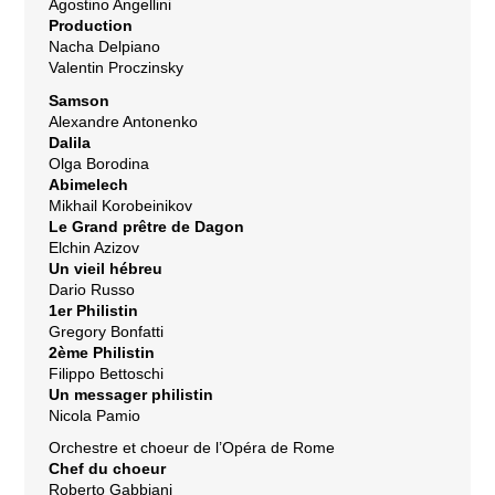
Agostino Angellini
Production
Nacha Delpiano
Valentin Proczinsky
Samson
Alexandre Antonenko
Dalila
Olga Borodina
Abimelech
Mikhail Korobeinikov
Le Grand prêtre de Dagon
Elchin Azizov
Un vieil hébreu
Dario Russo
1er Philistin
Gregory Bonfatti
2ème Philistin
Filippo Bettoschi
Un messager philistin
Nicola Pamio
Orchestre et choeur de l’Opéra de Rome
Chef du choeur
Roberto Gabbiani