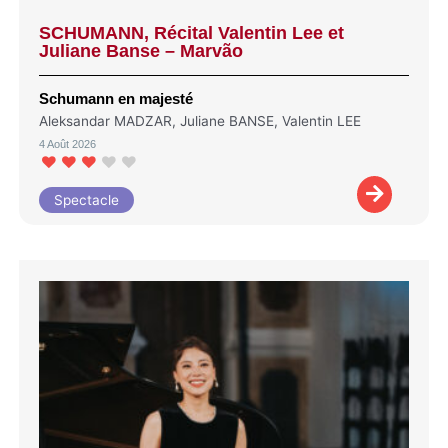
SCHUMANN, Récital Valentin Lee et
Juliane Banse – Marvão
Schumann en majesté
Aleksandar MADZAR, Juliane BANSE, Valentin LEE
4 Août 2026
Spectacle