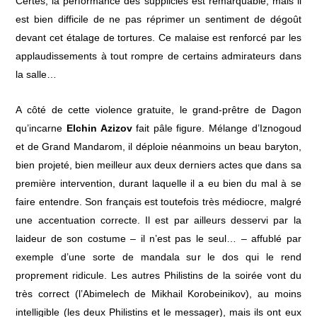
Certes, la performance des suppliciés est remarquable, mais il
est bien difficile de ne pas réprimer un sentiment de dégoût
devant cet étalage de tortures. Ce malaise est renforcé par les
applaudissements à tout rompre de certains admirateurs dans
la salle…
A côté de cette violence gratuite, le grand-prêtre de Dagon
qu’incarne
Elchin Azizov
fait pâle figure. Mélange d’Iznogoud
et de Grand Mandarom, il déploie néanmoins un beau baryton,
bien projeté, bien meilleur aux deux derniers actes que dans sa
première intervention, durant laquelle il a eu bien du mal à se
faire entendre. Son français est toutefois très médiocre, malgré
une accentuation correcte. Il est par ailleurs desservi par la
laideur de son costume – il n’est pas le seul… – affublé par
exemple d’une sorte de mandala sur le dos qui le rend
proprement ridicule. Les autres Philistins de la soirée vont du
très correct (l’Abimelech de Mikhail Korobeinikov), au moins
intelligible (les deux Philistins et le messager), mais ils ont eux