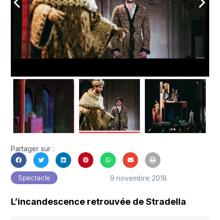
arrow_back_ios
arrow_forward_ios
Partager sur :
9 novembre 2018
Spectacle
L’incandescence retrouvée de Stradella