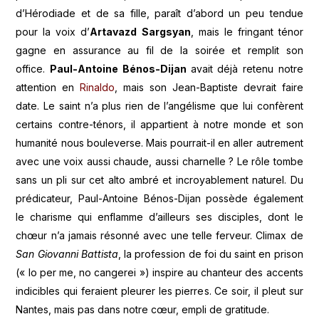
d’Hérodiade et de sa fille, paraît d’abord un peu tendue
pour la voix d’
Artavazd Sargsyan
, mais le fringant ténor
gagne en assurance au fil de la soirée et remplit son
office.
Paul-Antoine Bénos-Dijan
avait déjà retenu notre
attention en
Rinaldo
, mais son Jean-Baptiste devrait faire
date. Le saint n’a plus rien de l’angélisme que lui confèrent
certains contre-ténors, il appartient à notre monde et son
humanité nous bouleverse. Mais pourrait-il en aller autrement
avec une voix aussi chaude, aussi charnelle ? Le rôle tombe
sans un pli sur cet alto ambré et incroyablement naturel. Du
prédicateur, Paul-Antoine Bénos-Dijan possède également
le charisme qui enflamme d’ailleurs ses disciples, dont le
chœur n’a jamais résonné avec une telle ferveur. Climax de
San Giovanni Battista
, la profession de foi du saint en prison
(« Io per me, no cangerei ») inspire au chanteur des accents
indicibles qui feraient pleurer les pierres. Ce soir, il pleut sur
Nantes, mais pas dans notre cœur, empli de gratitude.