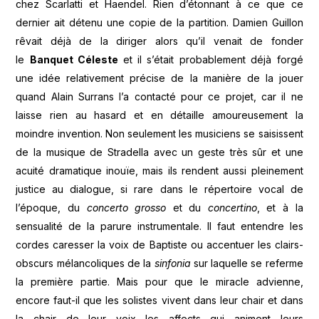
chez Scarlatti et Haendel. Rien d’étonnant à ce que ce
dernier ait détenu une copie de la partition. Damien Guillon
rêvait déjà de la diriger alors qu’il venait de fonder
le
Banquet Céleste
et il s’était probablement déjà forgé
une idée relativement précise de la manière de la jouer
quand Alain Surrans l’a contacté pour ce projet, car il ne
laisse rien au hasard et en détaille amoureusement la
moindre invention. Non seulement les musiciens se saisissent
de la musique de Stradella avec un geste très sûr et une
acuité dramatique inouïe, mais ils rendent aussi pleinement
justice au dialogue, si rare dans le répertoire vocal de
l’époque, du
concerto grosso
et du
concertino
, et à la
sensualité de la parure instrumentale. Il faut entendre les
cordes caresser la voix de Baptiste ou accentuer les clairs-
obscurs mélancoliques de la
sinfonia
sur laquelle se referme
la première partie. Mais pour que le miracle advienne,
encore faut-il que les solistes vivent dans leur chair et dans
la chair de leur voix les affects qui animent leurs