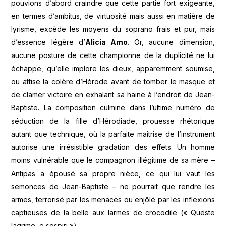
pouvions d’abord craindre que cette partie fort exigeante,
en termes d’ambitus, de virtuosité mais aussi en matière de
lyrisme, excède les moyens du soprano frais et pur, mais
d’essence légère d’
Alicia Amo.
Or, aucune dimension,
aucune posture de cette championne de la duplicité ne lui
échappe, qu’elle implore les dieux, apparemment soumise,
ou attise la colère d’Hérode avant de tomber le masque et
de clamer victoire en exhalant sa haine à l’endroit de Jean-
Baptiste. La composition culmine dans l’ultime numéro de
séduction de la fille d’Hérodiade, prouesse rhétorique
autant que technique, où la parfaite maîtrise de l’instrument
autorise une irrésistible gradation des effets. Un homme
moins vulnérable que le compagnon illégitime de sa mère –
Antipas a épousé sa propre nièce, ce qui lui vaut les
semonces de Jean-Baptiste – ne pourrait que rendre les
armes, terrorisé par les menaces ou enjôlé par les inflexions
captieuses de la belle aux larmes de crocodile (« Queste
lagrime, e sospiri »).