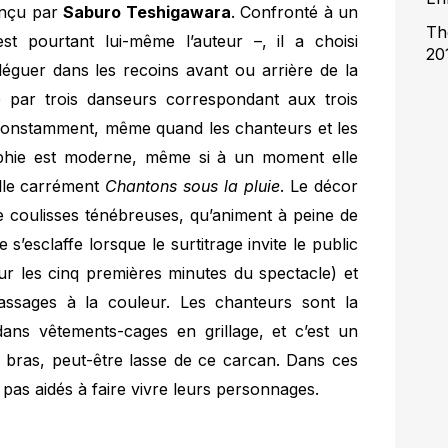
conçu par
Saburo Teshigawara
. Confronté à un
Th
est pourtant lui-même l’auteur –, il a choisi
20
eléguer dans les recoins avant ou arrière de la
 par trois danseurs correspondant aux trois
 constamment, même quand les chanteurs et les
raphie est moderne, même si à un moment elle
elle carrément
Chantons sous la pluie
. Le décor
e coulisses ténébreuses, qu’animent à peine de
e s’esclaffe lorsque le surtitrage invite le public
our les cinq premières minutes du spectacle) et
assages à la couleur. Les chanteurs sont la
dans vêtements-cages en grillage, et c’est un
ras, peut-être lasse de ce carcan. Dans ces
 pas aidés à faire vivre leurs personnages.