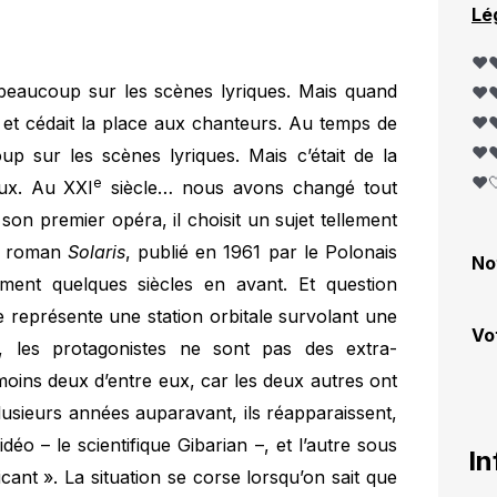
Lé
❤️❤
 beaucoup sur les scènes lyriques. Mais quand
❤️❤
l et cédait la place aux chanteurs. Au temps de
❤️❤
❤️❤
p sur les scènes lyriques. Mais c’était de la
❤️
e
ux. Au XXI
siècle… nous avons changé tout
on premier opéra, il choisit un sujet tellement
Le roman
Solaris
, publié en 1961 par le Polonais
No
ment quelques siècles en avant. Et question
e représente une station orbitale survolant une
Vo
t, les protagonistes ne sont pas des extra-
moins deux d’entre eux, car les deux autres ont
lusieurs années auparavant, ils réapparaissent,
déo – le scientifique Gibarian –, et l’autre sous
In
cant ». La situation se corse lorsqu’on sait que