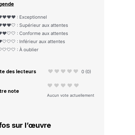
gende
️❤️❤️❤️ : Exceptionnel
️❤️❤️🤍 : Supérieur aux attentes
️❤️🤍🤍 : Conforme aux attentes
️🤍🤍🤍 : Inférieur aux attentes
🤍🤍🤍 : À oublier
te des lecteurs
0
(
0
)
tre note
Aucun vote actuellement
fos sur l’œuvre