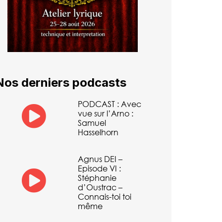
Nos derniers podcasts
PODCAST : Avec
vue sur l’Arno :
Samuel
Hasselhorn
Agnus DEI –
Episode VI :
Stéphanie
d’Oustrac –
Connais-toi toi
même