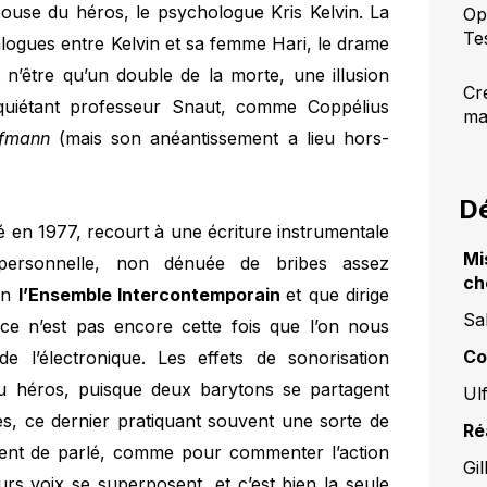
épouse du héros, le psychologue Kris Kelvin. La
Op
Te
ialogues entre Kelvin et sa femme Hari, le drame
 n’être qu’un double de la morte, une illusion
Cr
’inquiétant professeur Snaut, comme Coppélius
ma
ffmann
(mais son anéantissement a lieu hors-
Dé
é en 1977, recourt à une écriture instrumentale
Mi
 personnelle, non dénuée de bribes assez
ch
ion
l’Ensemble Intercontemporain
et que dirige
Sa
 ce n’est pas encore cette fois que l’on nous
Co
e l’électronique. Les effets de sonorisation
u héros, puisque deux barytons se partagent
Ul
ses, ce dernier pratiquant souvent une sorte de
Ré
ément de parlé, comme pour commenter l’action
Gi
rs voix se superposent, et c’est bien la seule