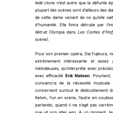
ledit clone n’est autre que la défunte 
plupart des scènes sont d’ailleurs des d
de cette dame venant de ce qu’elle sait
d’humanité. Elle finira détruite par l
détruit Olympia dans
Les Contes d’Ho
scène).
Pour son premier opéra, Dai Fujikura, n
extrêmement intéressante et assez
mélodieuses, qu’interpréte avec précis
avec efficacité
Erik Nielsen
. Pourtant,
convaincra de la nécessité musicale d
concernent surtout le dédoublement d
Kelvin, l’un en scène, l’autre en coulis
parlando, quand il ne s’agit pas carr
que vit son alter ego. A un moment, leu