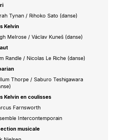
ri
rah Tynan / Rihoko Sato (danse)
is Kelvin
igh Melrose / Václav Kuneš (danse)
aut
m Randle / Nicolas Le Riche (danse)
barian
llum Thorpe / Saburo Teshigawara
anse)
is Kelvin en coulisses
rcus Farnsworth
semble Intercontemporain
rection musicale
ik Nielsen