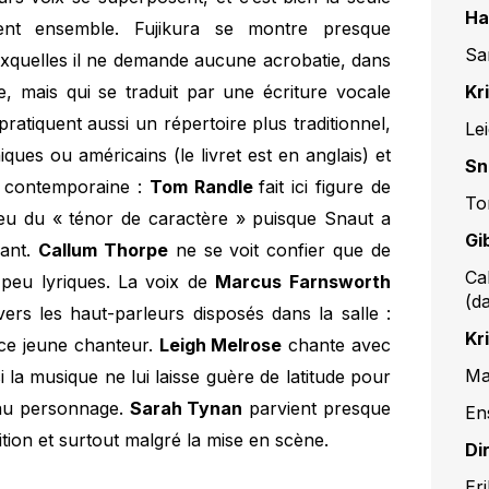
Ha
nt ensemble. Fujikura se montre presque
Sa
xquelles il ne demande aucune acrobatie, dans
Kr
able, mais qui se traduit par une écriture vocale
pratiquent aussi un répertoire plus traditionnel,
Le
iques ou américains (le livret est en anglais) et
Sn
e contemporaine :
Tom Randle
fait ici figure de
To
eu du « ténor de caractère » puisque Snaut a
Gi
ant.
Callum Thorpe
ne se voit confier que de
Ca
 peu lyriques. La voix de
Marcus Farnsworth
(d
vers les haut-parleurs disposés dans la salle :
Kr
e ce jeune chanteur.
Leigh Melrose
chante avec
Ma
i la musique ne lui laisse guère de latitude pour
 au personnage.
Sarah Tynan
parvient presque
En
tion et surtout malgré la mise en scène.
Di
Er