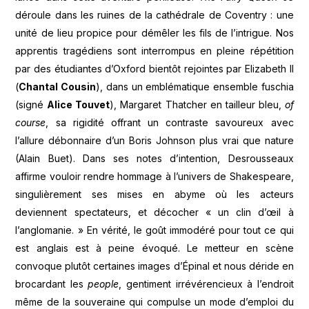
déroule dans les ruines de la cathédrale de Coventry : une
unité de lieu propice pour démêler les fils de l’intrigue. Nos
apprentis tragédiens sont interrompus en pleine répétition
par des étudiantes d’Oxford bientôt rejointes par Elizabeth II
(
Chantal Cousin
), dans un emblématique ensemble fuschia
(signé
Alice Touvet
), Margaret Thatcher en tailleur bleu,
of
course
, sa rigidité offrant un contraste savoureux avec
l’allure débonnaire d’un Boris Johnson plus vrai que nature
(Alain Buet). Dans ses notes d’intention, Desrousseaux
affirme vouloir rendre hommage à l’univers de Shakespeare,
singulièrement ses mises en abyme où les acteurs
deviennent spectateurs, et décocher « un clin d’œil à
l’anglomanie. » En vérité, le goût immodéré pour tout ce qui
est anglais est à peine évoqué. Le metteur en scène
convoque plutôt certaines images d’Épinal et nous déride en
brocardant les
people
, gentiment irrévérencieux à l’endroit
même de la souveraine qui compulse un mode d’emploi du