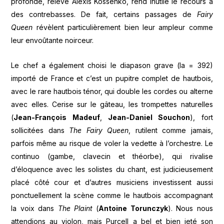
profonde, relève Alexis Kossenko, rend inutile le recours à
des contrebasses. De fait, certains passages de
Fairy
Queen
révèlent particulièrement bien leur ampleur comme
leur envoûtante noirceur.
Le chef a également choisi le diapason grave (la = 392)
importé de France et c’est un pupitre complet de hautbois,
avec le rare hautbois ténor, qui double les cordes ou alterne
avec elles. Cerise sur le gâteau, les trompettes naturelles
(
Jean-François Madeuf
,
Jean-Daniel Souchon
), fort
sollicitées dans
The Fairy Queen
, rutilent comme jamais,
parfois même au risque de voler la vedette à l’orchestre. Le
continuo (gambe, clavecin et théorbe), qui rivalise
d’éloquence avec les solistes du chant, est judicieusement
placé côté cour et d’autres musiciens investissent aussi
ponctuellement la scène comme le hautbois accompagnant
la voix dans
The Plaint
(
Antoine Torunczyk
). Nous nous
attendions au violon, mais Purcell a bel et bien jeté son