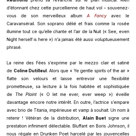
d’étonnant chez cette purcellienne de haut vol – souvenez-
vous de son merveilleux album
A Fancy
avec le
Caravansérail. Son soprano délié et frais comme la rosée
illumine tout ce qu’elle chante et l’air de la Nuit (« See, even
Night herself is here ») n’a jamais été aussi voluptueusement
phrasé.
La reine des Fées s’exprime par le mezzo clair et satiné
de
Coline Dutilleul
. Alors que « Ye gentle spirits of the air »
flatte son velours et laisse entrevoir une flexibilité
prometteuse, sa lecture à la fois habitée et sophistiquée
de
The Plaint
(« O let me ever, ever weep ») éveille
davantage encore notre intérêt. En outre, l’actrice s’empare
avec brio de Titania, impérieuse et vamp à souhait. Un nom à
retenir ! Vétéran de la distribution,
Alain Buet
signe une
prestation infiniment délectable. Bluffant en Boris Johnson, il
nous régale en Drunken Poet harcelé par les jouvencelles