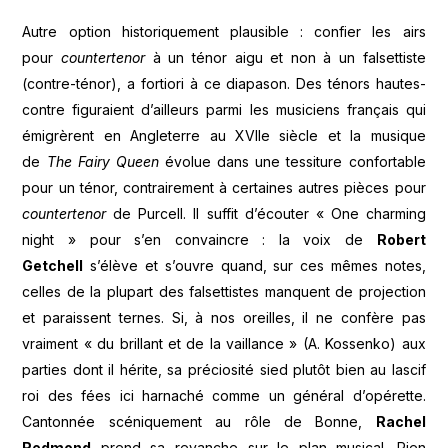
Autre option historiquement plausible : confier les airs
pour
countertenor
à un ténor aigu et non à un falsettiste
(contre-ténor), a fortiori à ce diapason. Des ténors hautes-
contre figuraient d’ailleurs parmi les musiciens français qui
émigrèrent en Angleterre au XVIIe siècle et la musique
de
The
Fairy Queen
évolue dans une tessiture confortable
pour un ténor, contrairement à certaines autres pièces pour
countertenor
de Purcell. Il suffit d’écouter « One charming
night » pour s’en convaincre : la voix de
Robert
Getchell
s’élève et s’ouvre quand, sur ces mêmes notes,
celles de la plupart des falsettistes manquent de projection
et paraissent ternes. Si, à nos oreilles, il ne confère pas
vraiment « du brillant et de la vaillance » (A. Kossenko) aux
parties dont il hérite, sa préciosité sied plutôt bien au lascif
roi des fées ici harnaché comme un général d’opérette.
Cantonnée scéniquement au rôle de Bonne,
Rachel
Redmond
prend sa revanche sur le plan musical. Rien