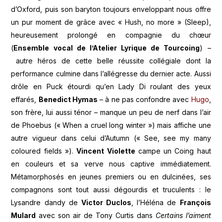
d’Oxford, puis son baryton toujours enveloppant nous offre
un pur moment de grâce avec « Hush, no more » (Sleep),
heureusement prolongé en compagnie du chœur
(
Ensemble vocal de l’Atelier Lyrique de Tourcoing
) –
autre héros de cette belle réussite collégiale dont la
performance culmine dans l’allégresse du dernier acte. Aussi
drôle en Puck étourdi qu’en Lady Di roulant des yeux
effarés,
Benedict Hymas
– à ne pas confondre avec
Hugo
,
son frère, lui aussi ténor – manque un peu de nerf dans l’air
de Phoebus (« When a cruel long winter ») mais affiche une
autre vigueur dans celui d’Autumn (« See, see my many
coloured fields »).
Vincent Violette
campe un Coing haut
en couleurs et sa verve nous captive immédiatement.
Métamorphosés en jeunes premiers ou en dulcinées, ses
compagnons sont tout aussi dégourdis et truculents : le
Lysandre dandy de
Victor Duclos
, l’Héléna de
François
Mulard
avec son air de Tony Curtis dans
Certains l’aiment