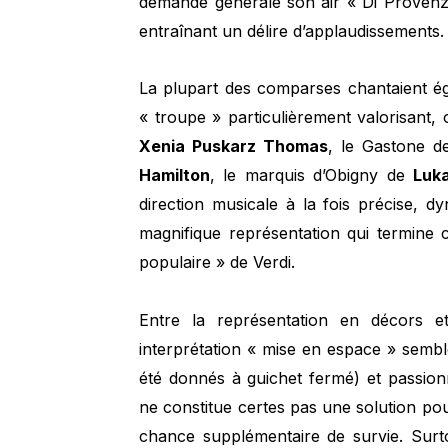
demande générale son air « Di Provenza 
entraînant un délire d’applaudissements.
La plupart des comparses chantaient ég
« troupe » particulièrement valorisant, 
Xenia Puskarz Thomas
, le Gastone 
Hamilton
, le marquis d’Obigny de
Luk
direction musicale à la fois précise, d
magnifique représentation qui termine c
populaire » de Verdi.
Entre la représentation en décors et
interprétation « mise en espace » sembl
été donnés à guichet fermé) et passio
ne constitue certes pas une solution pou
chance supplémentaire de survie. Surto