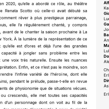
Al
en 2020, qu’elle a abordé ce rôle, au théâtre
Ka
de Renata Scotto où celle-ci avait débuté sa
Gi
comment rêver à plus prestigieux parrainage,
Lu
Ga
uis, elle l’a régulièrement chanté, y compris
Jo
 avant de le chanter la saison prochaine à La
Ba
 York. À la lumière de la représentation de ce
An
Ma
t qu’elle est d’ores et déjà l’une des grandes
Lu
capacité à jongler sans problème entre les
Do
t une voix très naturelle. Ensuite les nuances
Al
rétation. Enfin, et ce n’est pas le moindre, son
Ch
rendre l’infinie variété de l’héroïne, dont elle
Erl
Di
Ainsi, pendant le prélude, passe-t-elle en revue
As
ents de physionomie que de situations vécues.
Erl
 ou crescendo, elle met toutes ses capacités
on d’un personnage dont on voit au fil de la