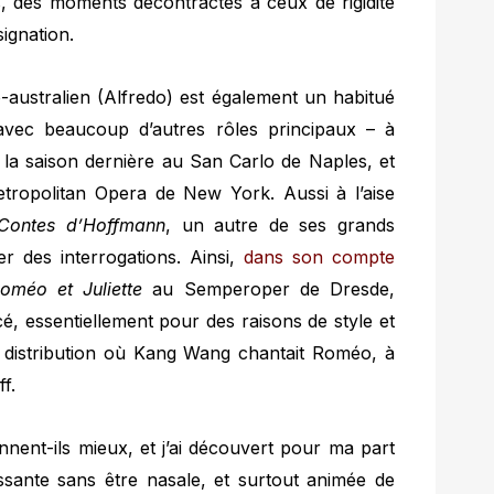
s, des moments décontractés à ceux de rigidité
ignation.
o-australien (Alfredo) est également un habitué
 avec beaucoup d’autres rôles principaux – à
té la saison dernière au San Carlo de Naples, et
Metropolitan Opera de New York. Aussi à l’aise
Contes d’Hoffmann
, un autre de ses grands
rer des interrogations. Ainsi,
dans son compte
oméo et Juliette
au Semperoper de Dresde,
é, essentiellement pour des raisons de style et
a distribution où Kang Wang chantait Roméo, à
f.
iennent-ils mieux, et j’ai découvert pour ma part
issante sans être nasale, et surtout animée de