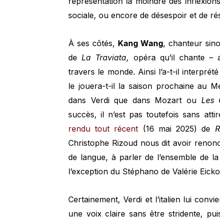
représentation la moindre des inflexion
sociale, ou encore de désespoir et de rés
À ses côtés,
Kang Wang
, chanteur sin
de
La Traviata
, opéra qu’il chante –
travers le monde. Ainsi l’a-t-il interpré
le jouera-t-il la saison prochaine au 
dans Verdi que dans Mozart ou
Les 
succès, il n’est pas toutefois sans atti
rendu tout récent
(16 mai 2025) de
R
Christophe Rizoud nous dit avoir renonc
de langue, à parler de l’ensemble de l
l’exception du Stéphano de Valérie Eickof
Certainement, Verdi et l’italien lui conv
une voix claire sans être stridente, pu