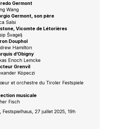
fredo Germont
ng Wang
orgio Germont, son père
ca Salsi
stone, Vicomte de Létorières
sip Švagelj
ron Douphol
drew Hamilton
rquis d’Obigny
kas Enoch Lemcke
cteur Grenvil
exander Köpeczi
œur et orchestre du Tiroler Festspiele
rection musicale
her Fisch
, Festspielhaus, 27 juillet 2025, 19h