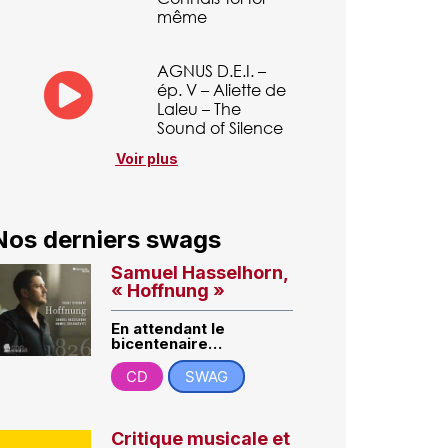
même
AGNUS D.E.I. –
ép. V – Aliette de
Laleu – The
Sound of Silence
Voir plus
Nos derniers swags
Samuel Hasselhorn,
« Hoffnung »
En attendant le
bicentenaire…
CD
SWAG
Critique musicale et