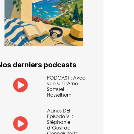
Nos derniers podcasts
PODCAST : Avec
vue sur l’Arno :
Samuel
Hasselhorn
Agnus DEI –
Episode VI :
Stéphanie
d’Oustrac –
Connais-toi toi