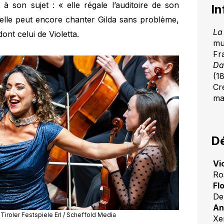
 à son sujet : « elle régale l’auditoire de son
In
, elle peut encore chanter Gilda sans problème,
La
ont celui de Violetta.
mu
Fr
Da
(18
Cré
ma
Dé
Vi
Ro
Fl
De
An
Tiroler Festspiele Erl / Scheffold Media
Xe