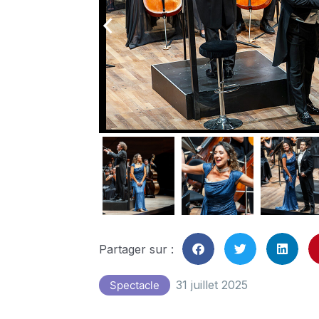
arrow_back_ios
Partager sur :
31 juillet 2025
Spectacle