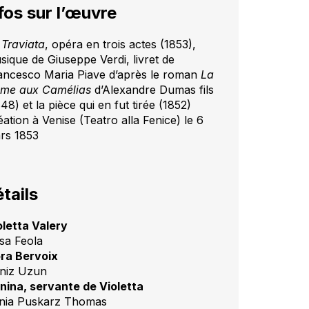
fos sur l’œuvre
 Traviata
, opéra en trois actes (1853),
sique de Giuseppe Verdi, livret de
ancesco Maria Piave d’après le roman
La
me aux Camélias
d’Alexandre Dumas fils
48) et la pièce qui en fut tirée (1852)
ation à Venise (Teatro alla Fenice) le 6
rs 1853
tails
oletta Valery
sa Feola
ora Bervoix
niz Uzun
nina, servante de Violetta
nia Puskarz Thomas