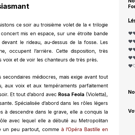
No
siasmant
Fo
Lé
istons ce soir au troisième volet de la « trilogie
 concert mis en espace, sur une étroite bande
❤️❤
❤️❤
 devant le rideau, au-dessus de la fosse. Les
❤️❤
, occupent l’arrière. Cette disposition, très
❤️❤
s voix et de voir les chanteurs de très près.
❤️
es secondaires médiocres, mais exige avant tout
au, aux voix et aux tempéraments parfaitement
No
 soir. Et tout d’abord avec
Rosa Feola
(Violetta),
sante. Spécialisée d’abord dans les rôles légers
Vo
és à descendre dans le grave, elle a conquis la
 rôle avec lequel elle a débuté au Metropolitan
té un peu partout, comme
à l’Opéra Bastille en