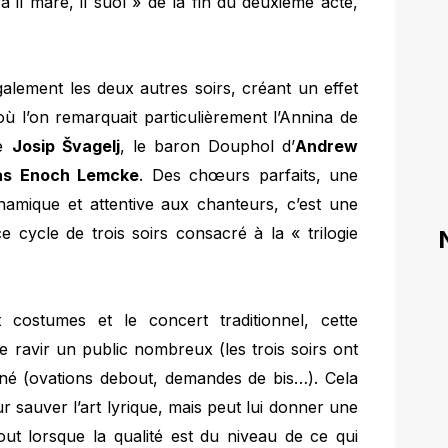
il mare, il suol » de la fin du deuxième acte,
alement les deux autres soirs, créant un effet
où l’on remarquait particulièrement l’Annina de
de
Josip Švagelj
, le baron Douphol d’
Andrew
as Enoch Lemcke
. Des chœurs parfaits, une
ynamique et attentive aux chanteurs, c’est une
e cycle de trois soirs consacré à la « trilogie
 costumes et le concert traditionnel, cette
e ravir un public nombreux (les trois soirs ont
nné (ovations debout, demandes de bis…). Cela
r sauver l’art lyrique, mais peut lui donner une
ut lorsque la qualité est du niveau de ce qui