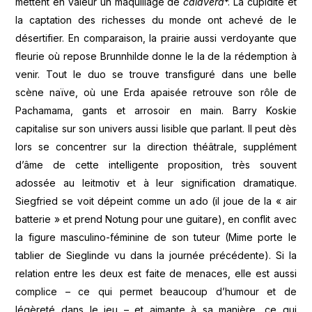
mettent en valeur un maquillage de
calavera
*. La cupidité et
la captation des richesses du monde ont achevé de le
désertifier. En comparaison, la prairie aussi verdoyante que
fleurie où repose Brunnhilde donne le la de la rédemption à
venir. Tout le duo se trouve transfiguré dans une belle
scène naïve, où une Erda apaisée retrouve son rôle de
Pachamama, gants et arrosoir en main. Barry Koskie
capitalise sur son univers aussi lisible que parlant. Il peut dès
lors se concentrer sur la direction théâtrale, supplément
d’âme de cette intelligente proposition, très souvent
adossée au leitmotiv et à leur signification dramatique.
Siegfried se voit dépeint comme un ado (il joue de la « air
batterie » et prend Notung pour une guitare), en conflit avec
la figure masculino-féminine de son tuteur (Mime porte le
tablier de Sieglinde vu dans la journée précédente). Si la
relation entre les deux est faite de menaces, elle est aussi
complice – ce qui permet beaucoup d’humour et de
légèreté dans le jeu – et aimante à sa manière, ce qui