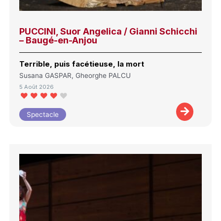
PUCCINI, Suor Angelica / Gianni Schicchi
– Baugé-en-Anjou
Terrible, puis facétieuse, la mort
Susana GASPAR, Gheorghe PALCU
5 Août 2026
Spectacle