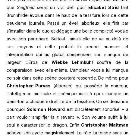
que
Siegfried
serait un vrai défi pour
Elisabet Strid
tant
Brunnhilde évolue dans le haut de la tessiture lors de cette
deuxième journée. Passé un éveil laborieux, elle finit par
s’installer dans le duo et dégage une belle complicité vocale
avec son partenaire. Surtout, jamais elle ne va au-delà de
ses moyens et cette probité lui permet nuances et
interprétation qui au global compensent son manque de
largeur. L’Erda de
Wiebke Lehmkuhl
souffre de la
comparaison avec elle-même. L’ampleur vocale lui manque
ce soir dans cette scène pourtant resserrée. De même pour
Christopher Purves
(Alberich) qui possède la noirceur,
l’intelligence musicale et scénique mais à qui il manque un
demi-ton à chaque extrémité de la tessiture. On se demande
pourquoi
Solomon Howard
est discrètement sonorisé – a
part vouloir amplifier la « reverb ». Son volume suffit à lui
seul à caractériser le dragon. Enfin
Christopher Maltman
achève son cycle magistralement. Le rôle lui tombe sans un