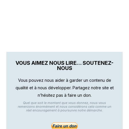
VOUS AIMEZ NOUS LIRE… SOUTENEZ-
NOUS
Vous pouvez nous aider à garder un contenu de
qualité et à nous développer. Partagez notre site et
n’hésitez pas à faire un don.
Quel que soit le montant que vous donnez, nous vous
remercions énormément et nous considérons cela comme un
réel encouragement à poursuivre notre démarche.