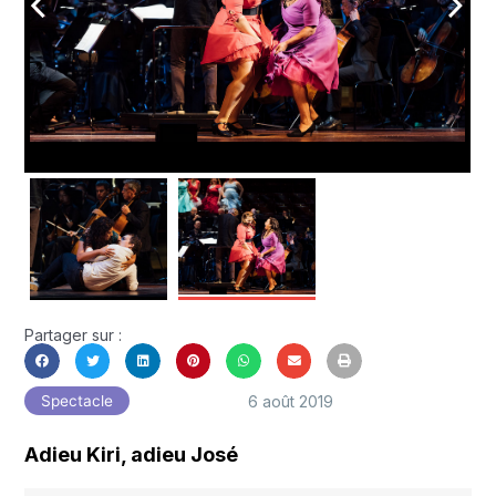
arrow_back_ios
arrow_forward_ios
Partager sur :
6 août 2019
Spectacle
Adieu Kiri, adieu José