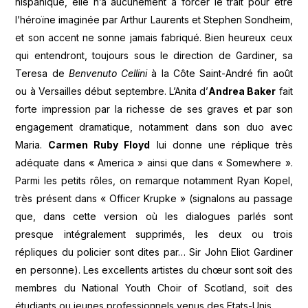
hispanique, elle n’a aucunement à forcer le trait pour être
l’héroïne imaginée par Arthur Laurents et Stephen Sondheim,
et son accent ne sonne jamais fabriqué. Bien heureux ceux
qui entendront, toujours sous le direction de Gardiner, sa
Teresa de
Benvenuto Cellini
à la Côte Saint-André fin août
ou à Versailles début septembre. L’Anita d’
Andrea Baker
fait
forte impression par la richesse de ses graves et par son
engagement dramatique, notamment dans son duo avec
Maria.
Carmen Ruby Floyd
lui donne une réplique très
adéquate dans « America » ainsi que dans « Somewhere ».
Parmi les petits rôles, on remarque notamment Ryan Kopel,
très présent dans « Officer Krupke » (signalons au passage
que, dans cette version où les dialogues parlés sont
presque intégralement supprimés, les deux ou trois
répliques du policier sont dites par… Sir John Eliot Gardiner
en personne). Les excellents artistes du chœur sont soit des
membres du National Youth Choir of Scotland, soit des
étudiants ou jeunes professionnels venus des Etats-Unis.