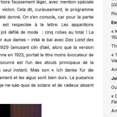
ertoire faussement léger, avec mention spéciale
(
Gi
r violon. Cela dit, curieusement, le programme
Pi
 été donné. On s’en console, car pour la partie
Em
est respectée à la lettre. Les apparitions
« 
oli défilé de mode : cinq robes au total ! La
19
ur aux dames – initié le bal avec
Das Land des
Th
1929 (amusant clin d’œil, alors que la version
ne en 1923, portait le titre moins évocateur de
« 
Vi
 sourire est l’un des atouts principaux de la
An
 seul instant. Mais son « Ich danke für die
tement et les aigus sont bien durs. La puisance
Jo
 je-ne-sais-quoi de solaire et de radieux absent
Ou
« 
Fl
An