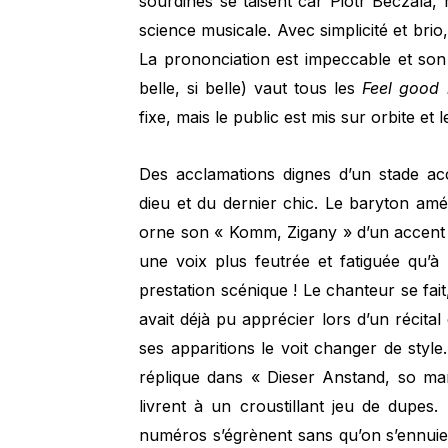
sourdines se taisent car Piotr Beczala, 
science musicale. Avec simplicité et brio
La prononciation est impeccable et son
belle, si belle) vaut tous les
Feel good
fixe, mais le public est mis sur orbite et l
Des acclamations dignes d’un stade ac
dieu et du dernier chic. Le baryton am
orne son « Komm, Zigany » d’un accent 
une voix plus feutrée et fatiguée qu’à l
prestation scénique ! Le chanteur se fai
avait déjà pu apprécier lors d’un récita
ses apparitions le voit changer de sty
réplique dans « Dieser Anstand, so ma
livrent à un croustillant jeu de dupes
numéros s’égrènent sans qu’on s’ennuie