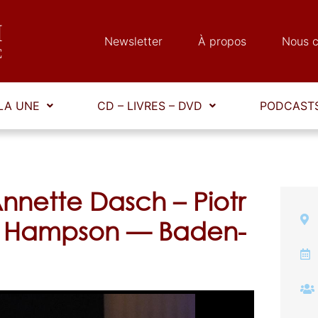
Newsletter
À propos
Nous c
LA UNE
CD – LIVRES – DVD
PODCASTS
nnette Dasch – Piotr
s Hampson — Baden-