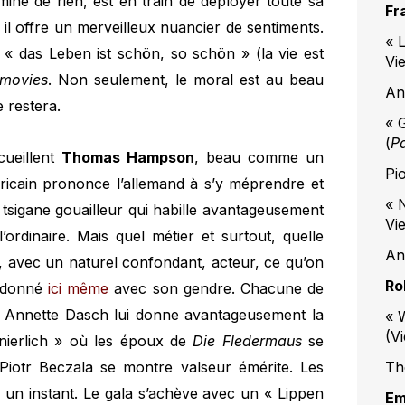
mine de rien, est en train de déployer toute sa
Fr
, il offre un merveilleux nuancier de sentiments.
« 
 « das Leben ist schön, so schön » (la vie est
Vi
 movies
. Non seulement, le moral est au beau
An
e restera.
« 
(
P
cueillent
Thomas Hampson
, beau comme un
Pi
éricain prononce l’allemand à s’y méprendre et
« N
tsigane gouailleur qui habille avantageusement
Vi
’ordinaire. Mais quel métier et surtout, quelle
An
t, avec un naturel confondant, acteur, ce qu’on
Ro
l donné
ici même
avec son gendre. Chacune de
le. Annette Dasch lui donne avantageusement la
« 
(V
nierlich » où les époux de
Die Fledermaus
se
. Piotr Beczala se montre valseur émérite. Les
Th
 un instant. Le gala s’achève avec un « Lippen
Em