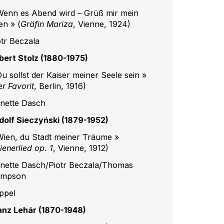
Wenn es Abend wird – Grüß mir mein
en » (
Gräfin Mariza
, Vienne, 1924)
otr Beczala
bert Stolz (1880-1975)
Du sollst der Kaiser meiner Seele sein »
r Favorit
, Berlin, 1916)
nette Dasch
dolf Sieczyński (1879-1952)
Wien, du Stadt meiner Träume »
enerlied op. 1
, Vienne, 1912)
nette Dasch/Piotr Beczala/Thomas
mpson
ppel
anz Lehár (1870-1948)