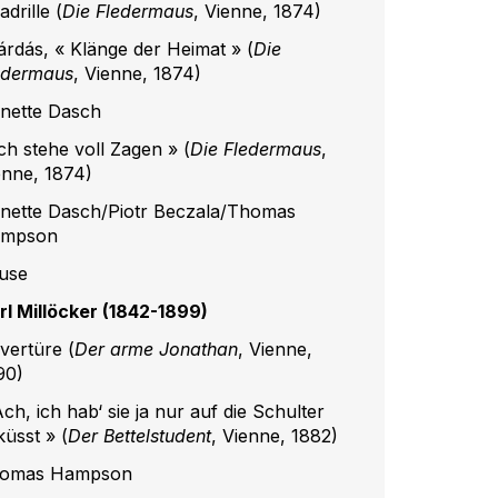
drille (
Die Fledermaus
, Vienne, 1874)
árdás, « Klänge der Heimat » (
Die
edermaus
, Vienne, 1874)
nette Dasch
Ich stehe voll Zagen » (
Die Fledermaus
,
enne, 1874)
nette Dasch/Piotr Beczala/Thomas
mpson
use
rl
Millöcker
(1842-1899)
vertüre (
Der arme Jonathan
, Vienne,
90)
ch, ich hab‘ sie ja nur auf die Schulter
küsst » (
Der Bettelstudent
, Vienne, 1882)
omas Hampson