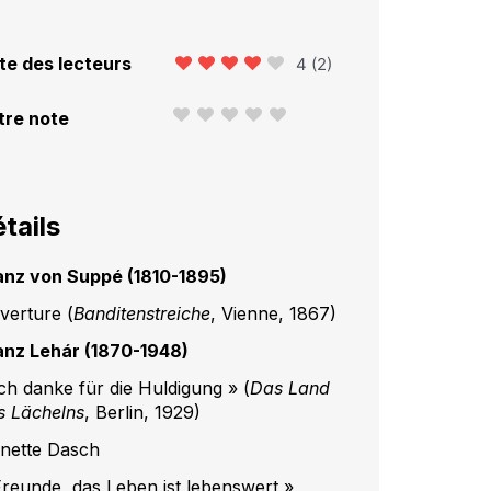
te des lecteurs
4
(
2
)
tre note
tails
anz von Suppé (1810-1895)
verture (
Banditenstreiche
, Vienne, 1867)
anz Lehár (1870-1948)
Ich danke für die Huldigung » (
Das Land
s Lächelns
, Berlin, 1929)
nette Dasch
Freunde, das Leben ist lebenswert »