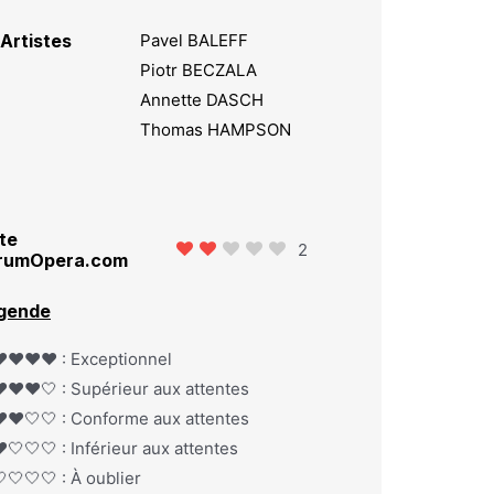
Artistes
Pavel BALEFF
Piotr BECZALA
Annette DASCH
Thomas HAMPSON
te
2
rumOpera.com
gende
️❤️❤️❤️ : Exceptionnel
️❤️❤️🤍 : Supérieur aux attentes
️❤️🤍🤍 : Conforme aux attentes
️🤍🤍🤍 : Inférieur aux attentes
🤍🤍🤍 : À oublier