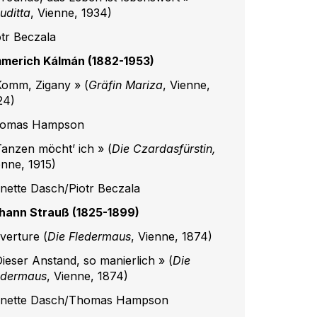
uditta
, Vienne, 1934)
otr Beczala
merich Kálmán (1882-1953)
Komm, Zigany » (
Gräfin Mariza
, Vienne,
24)
omas Hampson
Tanzen möchtʼ ich » (
Die Czardasfürstin,
enne, 1915)
nette Dasch/Piotr Beczala
hann Strauß (1825-1899)
verture (
Die Fledermaus
, Vienne, 1874)
Dieser Anstand, so manierlich » (
Die
edermaus
, Vienne, 1874)
nette Dasch/Thomas Hampson