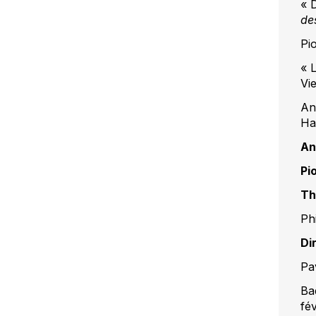
« 
de
Pi
« 
Vi
An
Ha
An
Pi
Th
Ph
Di
Pa
Ba
fé