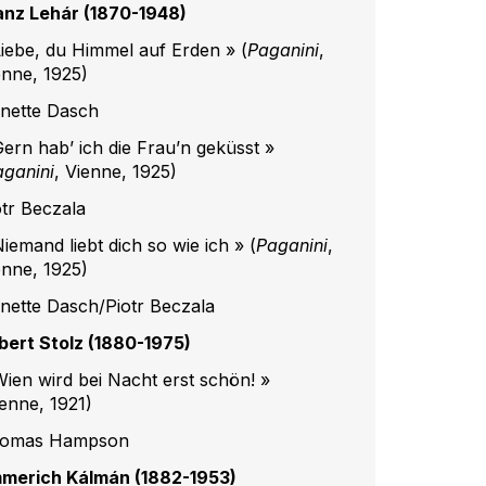
anz Lehár (1870-1948)
Liebe, du Himmel auf Erden » (
Paganini
,
enne, 1925)
nette Dasch
Gern habʼ ich die Frauʼn geküsst »
aganini
, Vienne, 1925)
otr Beczala
iemand liebt dich so wie ich » (
Paganini
,
enne, 1925)
nette Dasch/Piotr Beczala
bert Stolz (1880-1975)
Wien wird bei Nacht erst schön! »
ienne, 1921)
omas Hampson
merich Kálmán (1882-1953)