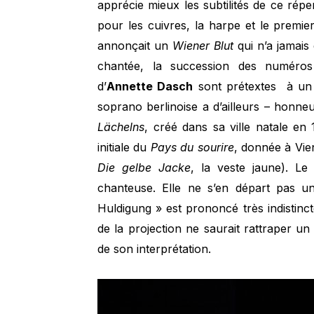
apprécie mieux les subtilités de ce rép
pour les cuivres, la harpe et le premie
annonçait un
Wiener Blut
qui n’a jamais
chantée, la succession des numéros 
d’
Annette Dasch
sont prétextes à un j
soprano berlinoise a d’ailleurs – honne
Lächelns
, créé dans sa ville natale en 
initiale du
Pays du sourire
, donnée à Vien
Die gelbe Jacke
, la veste jaune). Le
chanteuse. Elle ne s’en départ pas un
Huldigung » est prononcé très indistinc
de la projection ne saurait rattraper un
de son interprétation.