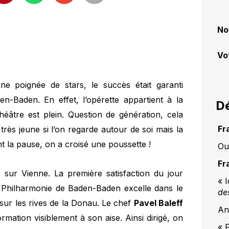
No
Vo
une poignée de stars, le succès était garanti
n-Baden. En effet, l’opérette appartient à la
Dé
héâtre est plein. Question de génération, cela
Fr
rès jeune si l’on regarde autour de soi mais la
nt la pause, on a croisé une poussette !
Ou
Fr
é sur Vienne. La première satisfaction du jour
« 
 la Philharmonie de Baden-Baden excelle dans le
de
t sur les rives de la Donau. Le chef
Pavel Baleff
An
ormation visiblement à son aise. Ainsi dirigé, on
« 