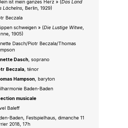
Dein ist mein ganzes Herz » (
Das Land
s Lächelns
, Berlin, 1929)
otr Beczala
Lippen schweigen » (
Die Lustige Witwe
,
enne, 1905)
nette Dasch/Piotr Beczala/Thomas
mpson
nette Dasch
, soprano
otr
Beczala
, ténor
omas Hampson
, baryton
ilharmonie Baden-Baden
rection musicale
vel Baleff
den-Baden, Festspielhaus, dimanche 11
vrier 2018, 17h