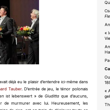
Qua
Cs
Fl
An
« 
Vi
An
Ha
Pa
Ca
Ou
avait déjà eu le plaisir d’entendre ici-même dans
18
hard Tauber
. D’entrée de jeu, le ténor polonais
« A
en ist lebenswert » de
Giuditta
que d’aucuns,
ge
er de murmurer avec lui. Heureusement, les
Th