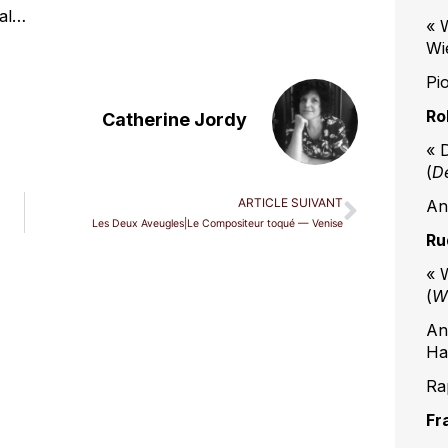
gal…
« 
Wi
Pi
Ro
Catherine Jordy
« 
(
De
ARTICLE SUIVANT
An
Les Deux Aveugles|Le Compositeur toqué — Venise
Ru
« 
(
Wi
An
Ha
Ra
Fr