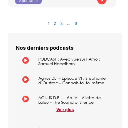
Spectacle
1
2
3
…
6
Nos derniers podcasts
PODCAST : Avec vue sur l’Arno :
Samuel Hasselhorn
Agnus DEI – Episode VI : Stéphanie
d’Oustrac – Connais-toi toi même
AGNUS D.E.I. – ép. V – Aliette de
Laleu – The Sound of Silence
Voir plus