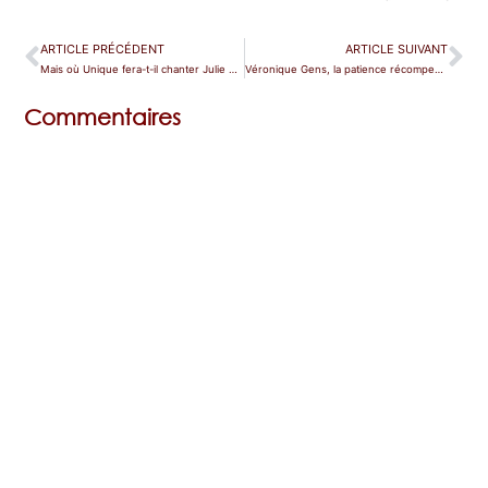
ARTICLE PRÉCÉDENT
ARTICLE SUIVANT
Mais où Unique fera-t-il chanter Julie Fuchs et Benjamin Bernheim ?
Véronique Gens, la patience récompensée à l’Opéra de Paris
Commentaires