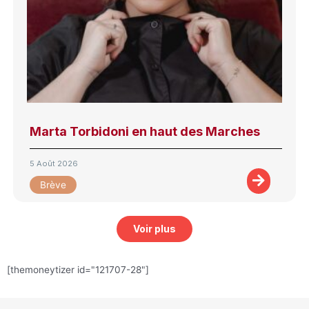
Marta Torbidoni en haut des Marches
5 Août 2026
Brève
Voir plus
[themoneytizer id="121707-28"]