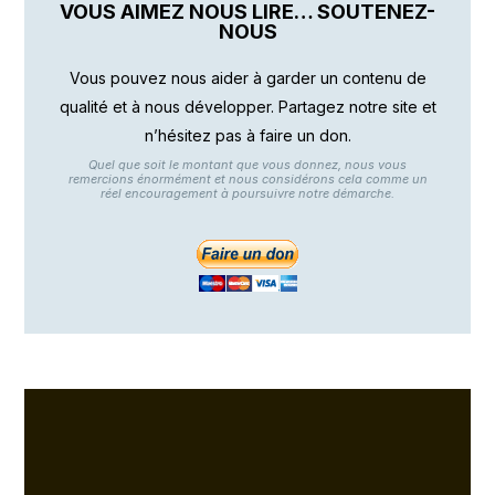
VOUS AIMEZ NOUS LIRE… SOUTENEZ-
NOUS
Vous pouvez nous aider à garder un contenu de
qualité et à nous développer. Partagez notre site et
n’hésitez pas à faire un don.
Quel que soit le montant que vous donnez, nous vous
remercions énormément et nous considérons cela comme un
réel encouragement à poursuivre notre démarche.