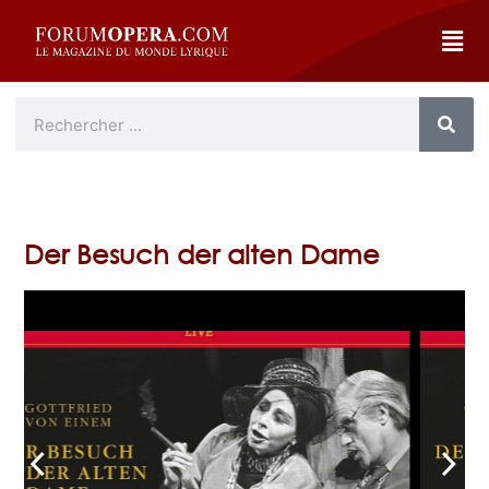
Der Besuch der alten Dame
arrow_back_ios
arrow_forward_ios