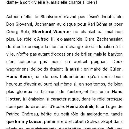
dame-là soit « vieille », mais elle chante si bien !
Autour d’elle, le Staatsoper n’avait pas lésiné. Inoubliable
Don Giovanni, Jochanaan au disque pour Karl Böhm et pour
Georg Solti,
Eberhard Wächter
ne chantait pas mal non
plus. Le rôle d’Alfred Ill, ex-amant de Clara Zachanassian
dont celle-ci exige la mort en échange de sa donation à la
ville, n’offre pas autant d’occasions de briller, mais le baryton
n’en compose pas moins un portrait poignant. Deux
wagnériens de poids étaient là aussi : en maire de Güllen,
Hans Beirer
, un de ces heldenténors qu’on serait bien
heureux d’avoir aujourd’hui même si, en son temps, de bien
plus glorieux lui faisaient de l’ombre, et l’immense
Hans
Hotter
, à l’émission si caractéristique, dans le rôle presque
comique du directeur d’école.
Heinz Zednik
, futur Loge de
Patrice Chéreau, hérite du petit rôle du majordome, tandis
que
Emmy Loose
, partenaire d’Elizabeth Schwarzkopf dans
plusieurs enregistrements d’opérettes viennoises, fait une