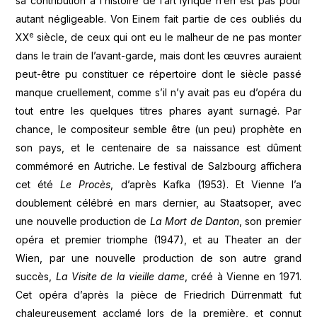
sa contribution à l’histoire de l’art lyrique n’en est pas pour
autant négligeable. Von Einem fait partie de ces oubliés du
e
XX
siècle, de ceux qui ont eu le malheur de ne pas monter
dans le train de l’avant-garde, mais dont les œuvres auraient
peut-être pu constituer ce répertoire dont le siècle passé
manque cruellement, comme s’il n’y avait pas eu d’opéra du
tout entre les quelques titres phares ayant surnagé. Par
chance, le compositeur semble être (un peu) prophète en
son pays, et le centenaire de sa naissance est dûment
commémoré en Autriche. Le festival de Salzbourg affichera
cet été
Le Procès
, d’après Kafka (1953). Et Vienne l’a
doublement célébré en mars dernier, au Staatsoper, avec
une nouvelle production de
La Mort de Danton
, son premier
opéra et premier triomphe (1947), et au Theater an der
Wien, par une nouvelle production de son autre grand
succès,
La Visite de la vieille dame
, créé à Vienne en 1971.
Cet opéra d’après la pièce de Friedrich Dürrenmatt fut
chaleureusement acclamé lors de la première, et connut