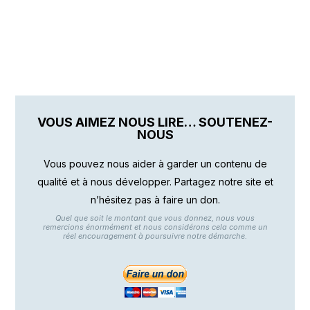
VOUS AIMEZ NOUS LIRE… SOUTENEZ-
NOUS
Vous pouvez nous aider à garder un contenu de
qualité et à nous développer. Partagez notre site et
n’hésitez pas à faire un don.
Quel que soit le montant que vous donnez, nous vous
remercions énormément et nous considérons cela comme un
réel encouragement à poursuivre notre démarche.