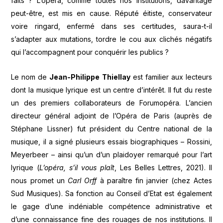
faits ? L’opéra, comme toutes nos institutions, davantage
peut-être, est mis en cause. Réputé éitiste, conservateur
voire ringard, enfermé dans ses certitudes, saura-t-il
s’adapter aux mutations, tordre le cou aux clichés négatifs
qui l’accompagnent pour conquérir les publics ?
Le nom de
Jean-Philippe Thiellay
est familier aux lecteurs
dont la musique lyrique est un centre d’intérêt. Il fut du reste
un des premiers collaborateurs de Forumopéra. L’ancien
directeur général adjoint de l’Opéra de Paris (auprès de
Stéphane Lissner) fut président du Centre national de la
musique, il a signé plusieurs essais biographiques – Rossini,
Meyerbeer – ainsi qu’un d’un plaidoyer remarqué pour l’art
lyrique (
L’opéra, s’il vous plaît
, Les Belles Lettres, 2021). Il
nous promet un
Carl Orff
à paraître fin janvier (chez Actes
Sud Musiques). Sa fonction au Conseil d’Etat est également
le gage d’une indéniable compétence administrative et
d’une connaissance fine des rouages de nos institutions. Il