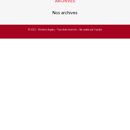
ARCHIVES
Nos archives
© 2023 –
Mentions légales
– Tous droits réservés – Site réalisé par Improba