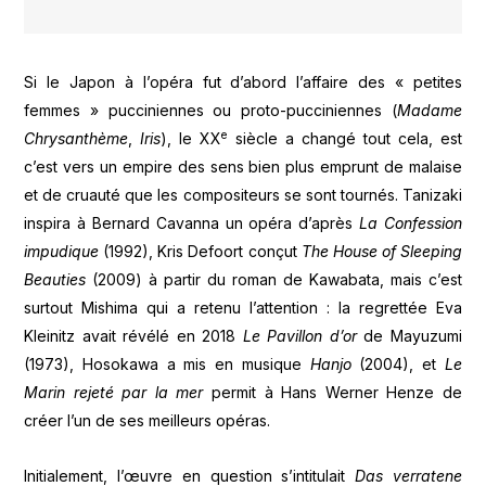
Si le Japon à l’opéra fut d’abord l’affaire des « petites
femmes » pucciniennes ou proto-pucciniennes (
Madame
e
Chrysanthème
,
Iris
), le XX
siècle a changé tout cela, est
c’est vers un empire des sens bien plus emprunt de malaise
et de cruauté que les compositeurs se sont tournés. Tanizaki
inspira à Bernard Cavanna un opéra d’après
La Confession
impudique
(1992), Kris Defoort conçut
The House of Sleeping
Beauties
(2009) à partir du roman de Kawabata, mais c’est
surtout Mishima qui a retenu l’attention : la regrettée Eva
Kleinitz avait révélé en 2018
Le Pavillon d’or
de Mayuzumi
(1973), Hosokawa a mis en musique
Hanjo
(2004), et
Le
Marin rejeté par la mer
permit à Hans Werner Henze de
créer l’un de ses meilleurs opéras.
Initialement, l’œuvre en question s’intitulait
Das verratene