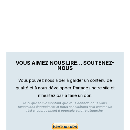
VOUS AIMEZ NOUS LIRE… SOUTENEZ-
NOUS
Vous pouvez nous aider à garder un contenu de
qualité et à nous développer. Partagez notre site et
n’hésitez pas à faire un don.
Quel que soit le montant que vous donnez, nous vous
remercions énormément et nous considérons cela comme un
réel encouragement à poursuivre notre démarche.