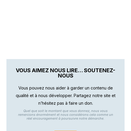
VOUS AIMEZ NOUS LIRE… SOUTENEZ-
NOUS
Vous pouvez nous aider à garder un contenu de
qualité et à nous développer. Partagez notre site et
n’hésitez pas à faire un don.
Quel que soit le montant que vous donnez, nous vous
remercions énormément et nous considérons cela comme un
réel encouragement à poursuivre notre démarche.