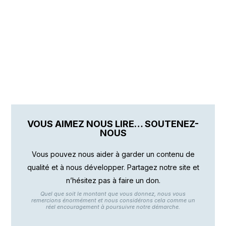
VOUS AIMEZ NOUS LIRE… SOUTENEZ-
NOUS
Vous pouvez nous aider à garder un contenu de
qualité et à nous développer. Partagez notre site et
n’hésitez pas à faire un don.
Quel que soit le montant que vous donnez, nous vous
remercions énormément et nous considérons cela comme un
réel encouragement à poursuivre notre démarche.