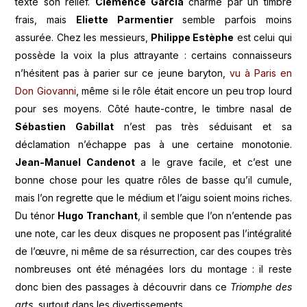
texte son relief.
Clémence Garcia
charme par un timbre
frais, mais
Eliette Parmentier
semble parfois moins
assurée. Chez les messieurs,
Philippe Estèphe
est celui qui
possède la voix la plus attrayante : certains connaisseurs
n’hésitent pas à parier sur ce jeune baryton,
vu à Paris en
Don Giovanni
, même si le rôle était encore un peu trop lourd
pour ses moyens. Côté haute-contre, le timbre nasal de
Sébastien Gabillat
n’est pas très séduisant et sa
déclamation n’échappe pas à une certaine monotonie.
Jean-Manuel Candenot
a le grave facile, et c’est une
bonne chose pour les quatre rôles de basse qu’il cumule,
mais l’on regrette que le médium et l’aigu soient moins riches.
Du ténor
Hugo Tranchant
, il semble que l’on n’entende pas
une note, car les deux disques ne proposent pas l’intégralité
de l’œuvre, ni même de sa résurrection, car des coupes très
nombreuses ont été ménagées lors du montage : il reste
donc bien des passages à découvrir dans ce
Triomphe des
arts
, surtout dans les divertissements.