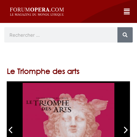
Le Triomphe des arts
arrow_back_ios
arrow_forward_ios