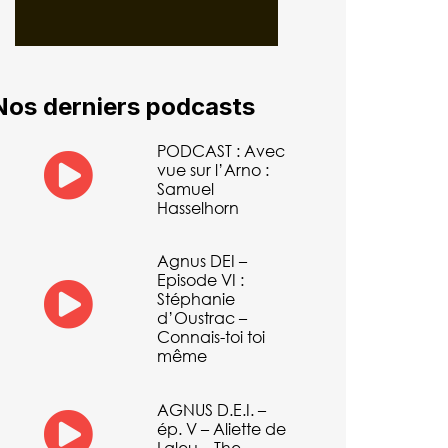
Nos derniers podcasts
PODCAST : Avec
vue sur l’Arno :
Samuel
Hasselhorn
Agnus DEI –
Episode VI :
Stéphanie
d’Oustrac –
Connais-toi toi
même
AGNUS D.E.I. –
ép. V – Aliette de
Laleu – The