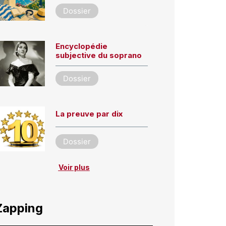
Dossier
Encyclopédie
subjective du soprano
Dossier
La preuve par dix
Dossier
Voir plus
Zapping