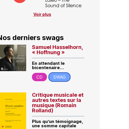
Sound of Silence
Voir plus
Nos derniers swags
Samuel Hasselhorn,
« Hoffnung »
En attendant le
bicentenaire…
CD
SWAG
Critique musicale et
autres textes sur la
musique (Romain
Rolland)
Plus qu’un témoignage,
une somme capitale