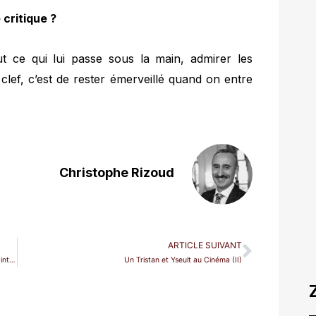
 critique ?
ut ce qui lui passe sous la main, admirer les
 clef, c’est de rester émerveillé quand on entre
Christophe Rizoud
ARTICLE SUIVANT
Mathieu Herzog : « Il y a pour la musique classique un grand intérêt à croiser des chemins. »
Un Tristan et Yseult au Cinéma (II)