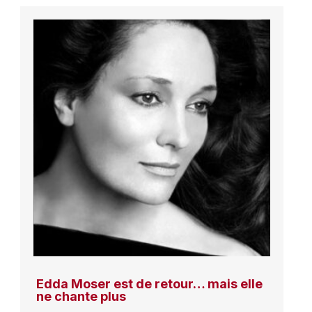
Edda Moser est de retour… mais elle
ne chante plus