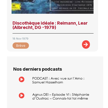
Discothèque idéale : Reimann, Lear
(Albrecht, DG -1979)
18 Nov 1979
Brève
Nos derniers podcasts
PODCAST : Avec vue sur l’Arno :
Samuel Hasselhorn
Agnus DEI – Episode VI : Stéphanie
d’Oustrac – Connais-toi toi même