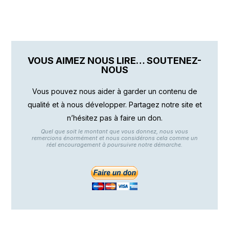
VOUS AIMEZ NOUS LIRE… SOUTENEZ-
NOUS
Vous pouvez nous aider à garder un contenu de
qualité et à nous développer. Partagez notre site et
n’hésitez pas à faire un don.
Quel que soit le montant que vous donnez, nous vous
remercions énormément et nous considérons cela comme un
réel encouragement à poursuivre notre démarche.