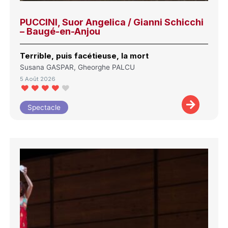
PUCCINI, Suor Angelica / Gianni Schicchi
– Baugé-en-Anjou
Terrible, puis facétieuse, la mort
Susana GASPAR, Gheorghe PALCU
5 Août 2026
Spectacle