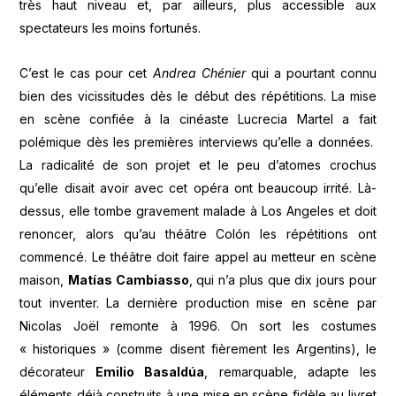
très haut niveau et, par ailleurs, plus accessible aux
spectateurs les moins fortunés.
C’est le cas pour cet
Andrea Chénier
qui a pourtant connu
bien des vicissitudes dès le début des répétitions. La mise
en scène confiée à la cinéaste Lucrecia Martel a fait
polémique dès les premières interviews qu’elle a données.
La radicalité de son projet et le peu d’atomes crochus
qu’elle disait avoir avec cet opéra ont beaucoup irrité. Là-
dessus, elle tombe gravement malade à Los Angeles et doit
renoncer, alors qu’au théâtre Colón les répétitions ont
commencé. Le théâtre doit faire appel au metteur en scène
maison,
Matías Cambiasso
, qui n’a plus que dix jours pour
tout inventer. La dernière production mise en scène par
Nicolas Joël remonte à 1996. On sort les costumes
« historiques » (comme disent fièrement les Argentins), le
décorateur
Emilio Basaldúa
, remarquable, adapte les
éléments déjà construits à une mise en scène fidèle au livret