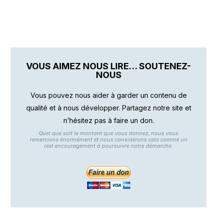
VOUS AIMEZ NOUS LIRE… SOUTENEZ-
NOUS
Vous pouvez nous aider à garder un contenu de
qualité et à nous développer. Partagez notre site et
n’hésitez pas à faire un don.
Quel que soit le montant que vous donnez, nous vous
remercions énormément et nous considérons cela comme un
réel encouragement à poursuivre notre démarche.