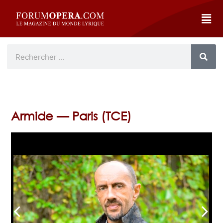
Armide — Paris (TCE)
arrow_back_ios
arrow_forward_ios