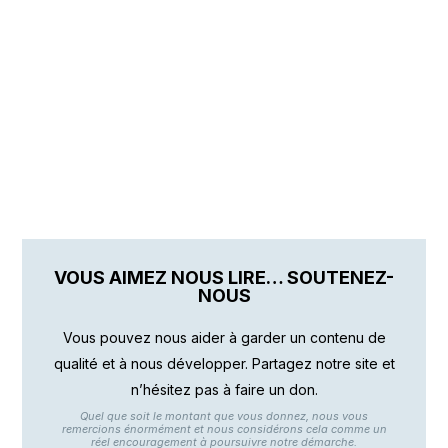
VOUS AIMEZ NOUS LIRE… SOUTENEZ-
NOUS
Vous pouvez nous aider à garder un contenu de
qualité et à nous développer. Partagez notre site et
n’hésitez pas à faire un don.
Quel que soit le montant que vous donnez, nous vous
remercions énormément et nous considérons cela comme un
réel encouragement à poursuivre notre démarche.