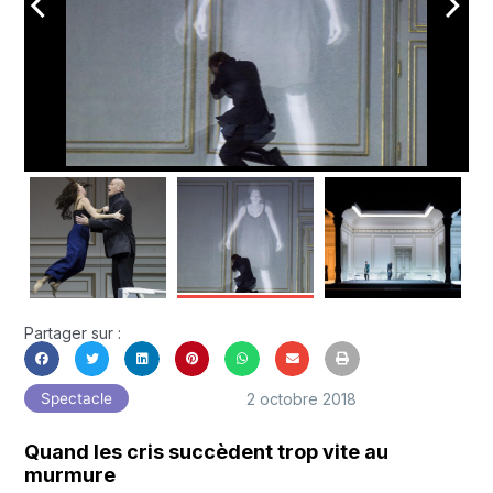
arrow_back_ios
arrow_forward_ios
Partager sur :
2 octobre 2018
Spectacle
Quand les cris succèdent trop vite au
murmure