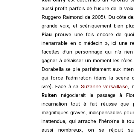
aussi profit parfois de l’usure de la vo
Ruggero Raimondi de 2005). Du côté des
grande voix, et scéniquement bien plus
Piau
prouve une fois encore de quoi 
inénarrable en « médecin », ici une rel
facettes d’un personnage qui n’a rie
gagner à délaisser un moment les rôles m
Dorabella se plie parfaitement aux int
qui force l’admiration (dans la scène
ivre). Face à sa
Suzanne versaillaise
, 
Ruiten
négocierait le passage à Fiord
incarnation tout à fait réussie que
magnifiques graves, indispensables pour 
inattendue, qui arrache l’héroïne à t
aussi nombreux, on se réjouit s