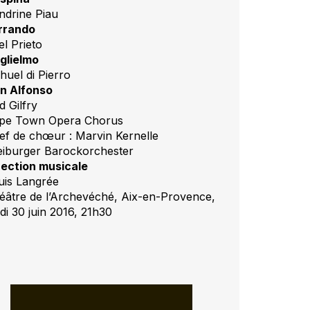
ndrine Piau
rrando
el Prieto
glielmo
huel di Pierro
n Alfonso
d Gilfry
pe Town Opera Chorus
ef de chœur : Marvin Kernelle
eiburger Barockorchester
rection musicale
uis Langrée
éâtre de l’Archevéché, Aix-en-Provence,
di 30 juin 2016, 21h30