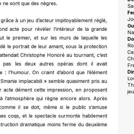
e ne sont que des nègres.
Sa
Fe
Jo
, grâce à un jeu d’acteur impitoyablement réglé,
Gu
nd acte pour révéler l’intérieur de la grande
Na
out le premier, et sur les murs de laquelle les
Do
Ro
dé le portrait de leur amant, sous la protection
Ca
 attendait Christophe Honoré au tournant, c’est
Ch
 pas les deux autres opéras dont il avait
Fr
Di
: l’humour. On craint d’abord que l’élément
Lo
« Smanie implacabili » semble quasiment pris au
Th
er acte dément cette impression, en proposant
jeu
à l’atmosphère qui règne encore alors. Après
 comme il se doit, même si le public s’amuse
s coqs, et le spectacle surmonte habilement
nstruction dramatique moins ferme du deuxième