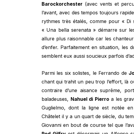
Barockorchester
(avec vents et percu
l’avant, avec des tempos toujours rapid
rythmes très étalés, comme pour « Di sc
« Una bella serenata » démarre sur le
allure plus raisonnable car les chanteurs
d’enfer. Parfaitement en situation, le
semblent eux aussi soucieux parfois d’
Parmi les six solistes, le Ferrando de
Jo
chant qui trahit un peu trop l’effort, là
contraire d’une aisance suprême, port
baladeuses,
Nahuel di Pierro
a les grav
Guglielmo, dont la ligne est notée e
Châtelet il y a un quart de siècle, du 
Giovanni en bout de course tel que l’av
Rod Gilfry
est désormais un Alfonso sar