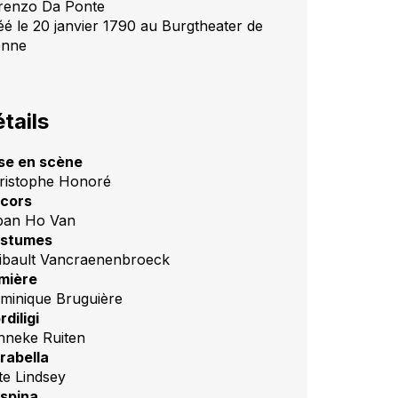
renzo Da Ponte
éé le 20 janvier 1790 au Burgtheater de
enne
tails
se en scène
ristophe Honoré
cors
ban Ho Van
stumes
ibault Vancraenenbroeck
mière
minique Bruguière
rdiligi
nneke Ruiten
rabella
te Lindsey
spina