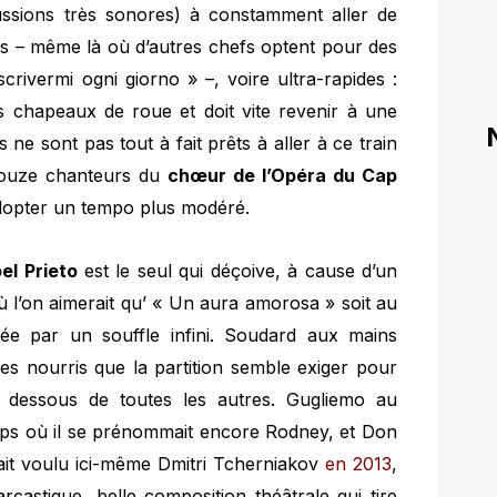
ssions très sonores) à constamment aller de
es – même là où d’autres chefs optent pour des
rivermi ogni giorno » –, voire ultra-rapides :
s chapeaux de roue et doit vite revenir à une
 ne sont pas tout à fait prêts à aller à ce train
s douze chanteurs du
chœur de l’Opéra du Cap
adopter un tempo plus modéré.
el Prieto
est le seul qui déçoive, à cause d’un
 où l’on aimerait qu’ « Un aura amorosa » soit au
ée par un souffle infini. Soudard aux mains
es nourris que la partition semble exiger pour
n dessous de toutes les autres. Gugliemo au
temps où il se prénommait encore Rodney, et Don
ait voulu ici-même Dmitri Tcherniakov
en 2013
,
castique, belle composition théâtrale qui tire