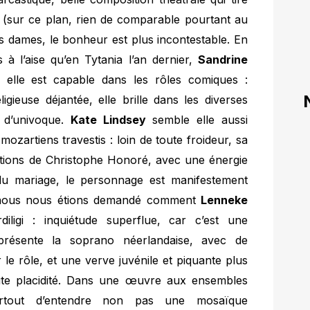
ix (sur ce plan, rien de comparable pourtant au
 dames, le bonheur est plus incontestable. En
 à l’aise qu’en Tytania l’an dernier,
Sandrine
elle est capable dans les rôles comiques :
igieuse déjantée, elle brille dans les diverses
n d’univoque.
Kate Lindsey
semble elle aussi
ozartiens travestis : loin de toute froideur, sa
entions de Christophe Honoré, avec une énergie
 du mariage, le personnage est manifestement
nous nous étions demandé comment
Lenneke
iligi : inquiétude superflue, car c’est une
 présente la soprano néerlandaise, avec de
le rôle, et une verve juvénile et piquante plus
oute placidité. Dans une œuvre aux ensembles
urtout d’entendre non pas une mosaïque