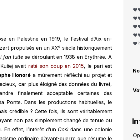
❤️❤
❤️❤
❤️❤
❤️❤
é en Palestine en 1919, le Festival d’Aix-en-
❤️
e
zart propulsés en un XX
siècle historiquement
 fan tutte
se déroulant en 1938 en Erythrée. A
 Kušej avait
raté son coup en 2015
, le pari est
No
ophe Honoré
a mûrement réfléchi au projet et
acieux, car plus éloigné des données du livret,
Vo
ndre finalement acceptable certaines des
Da Ponte. Dans les productions habituelles, le
s crédible ? Cette fois, ils sont véritablement
In
n ayant non pas simplement changé de tenue ou
En effet, l’intérêt d’un
Così
dans une colonie
Op
e racisme ordinaire d’avant-guerre que résume le