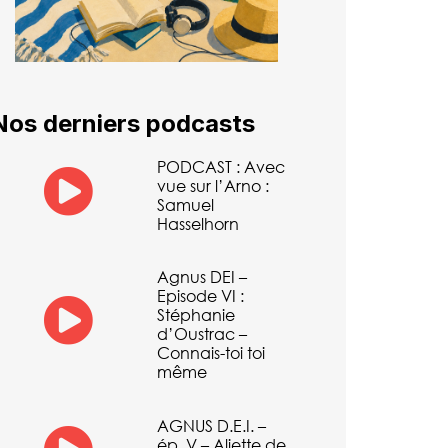
Nos derniers podcasts
PODCAST : Avec
vue sur l’Arno :
Samuel
Hasselhorn
Agnus DEI –
Episode VI :
Stéphanie
d’Oustrac –
Connais-toi toi
même
AGNUS D.E.I. –
ép. V – Aliette de