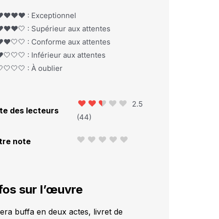
️❤️❤️❤️ : Exceptionnel
️❤️❤️🤍 : Supérieur aux attentes
️❤️🤍🤍 : Conforme aux attentes
️🤍🤍🤍 : Inférieur aux attentes
🤍🤍🤍 : À oublier
2.5
te des lecteurs
(
44
)
tre note
fos sur l’œuvre
era buffa en deux actes, livret de