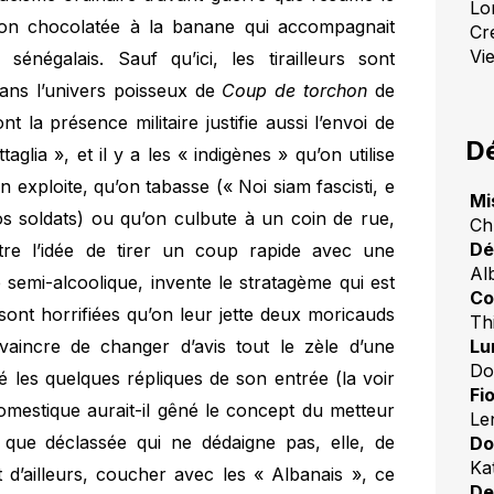
Lo
isson chocolatée à la banane qui accompagnait
Cr
Vi
r sénégalais. Sauf qu’ici, les tirailleurs sont
 dans l’univers poisseux de
Coup de torchon
de
t la présence militaire justifie aussi l’envoi de
Dé
glia », et il y a les « indigènes » qu’on utilise
exploite, qu’on tabasse (« Noi siam fascisti, e
Mi
nos soldats) ou qu’on culbute à un coin de rue,
Ch
Dé
tre l’idée de tirer un coup rapide avec une
Al
semi-alcoolique, invente le stratagème qui est
Co
sont horrifiées qu’on leur jette deux moricauds
Th
Lu
vaincre de changer d’avis tout le zèle d’une
Do
 les quelques répliques de son entrée (la voir
Fio
domestique aurait-il gêné le concept du metteur
Le
que déclassée qui ne dédaigne pas, elle, de
Do
Ka
t d’ailleurs, coucher avec les « Albanais », ce
De