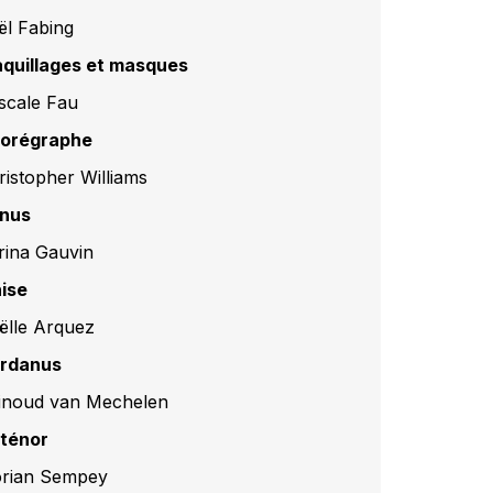
ël Fabing
quillages et masques
scale Fau
orégraphe
ristopher Williams
nus
rina Gauvin
hise
ëlle Arquez
rdanus
inoud van Mechelen
ténor
orian Sempey