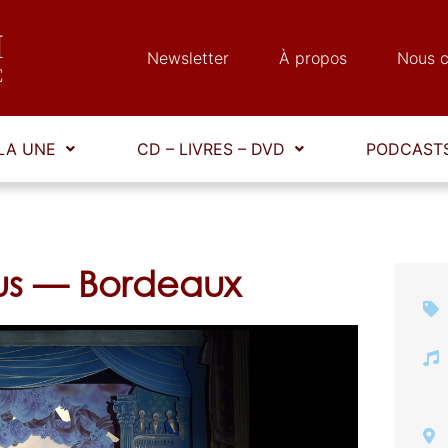
Newsletter
À propos
Nous c
LA UNE
CD – LIVRES – DVD
PODCASTS
s — Bordeaux