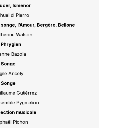
ucer, Isménor
huel di Pierro
 songe, l’Amour, Bergère, Bellone
therine Watson
 Phrygien
ienne Bazola
 Songe
rgile Ancely
 Songe
illaume Gutiérrez
semble Pygmalion
rection musicale
phaël Pichon