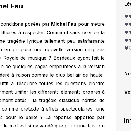
Lé
hel Fau
❤️❤
s conditions posées par
Michel Fau
pour mettre
❤️❤
ifficiles à respecter. Comment sans user de la
❤️❤
❤️❤
ne tragédie lyrique tellement peu satisfaisante
❤️
u en proposa une nouvelle version cinq ans
e Royale de musique ? Bordeaux ayant fait le
ction de quelques pages empruntées à la version
No
idéré à raison comme le plus bel air de haute-
fit à résoudre toutes les questions d’ordre
ment unifier les différents éléments propres à
Vo
ement datés : la tragédie classique héritée de
ée comme prétexte à effets spectaculaires, une
çais pour le ballet ? La réponse apportée par
In
– le mot est si galvaudé que pour une fois, on