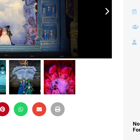
arrow_forward_ios
No
Fo