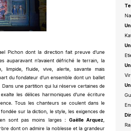
Te
Na
Un
Ka
Un
el Pichon dont la direction fait preuve d’une
Et
tres auparavant n’avaient défriché le terrain, la
Un
e, limpide, fluide, vive, alerte, savante mais
Vi
 part du fondateur d’un ensemble dont un ballet
Un
Dans une partition qui lui réserve certaines de
 exalte les délices harmoniques d’une écriture
Gu
ience. Tous les chanteurs se coulent dans le
En
ndée sur la diction, le style, les exigences de
Di
n’en sont pas moins larges :
Gaëlle Arquez
,
Ra
rbre dont on admire la noblesse et la grandeur