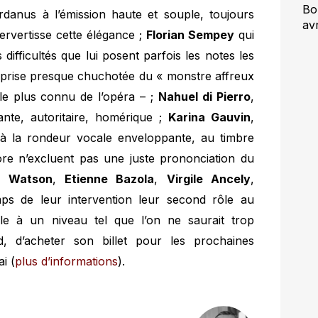
Bo
rdanus à l’émission haute et souple, toujours
avr
ervertisse cette élégance ;
Florian Sempey
qui
difficultés que lui posent parfois les notes les
reprise presque chuchotée du « monstre affreux
r le plus connu de l’opéra – ;
Nahuel di Pierro
,
nte, autoritaire, homérique ;
Karina Gauvin
,
à la rondeur vocale enveloppante, au timbre
nore n’excluent pas une juste prononciation du
e Watson
,
Etienne Bazola
,
Virgile Ancely
,
ps de leur intervention leur second rôle au
le à un niveau tel que l’on ne saurait trop
d, d’acheter son billet pour les prochaines
i (
plus d’informations
).