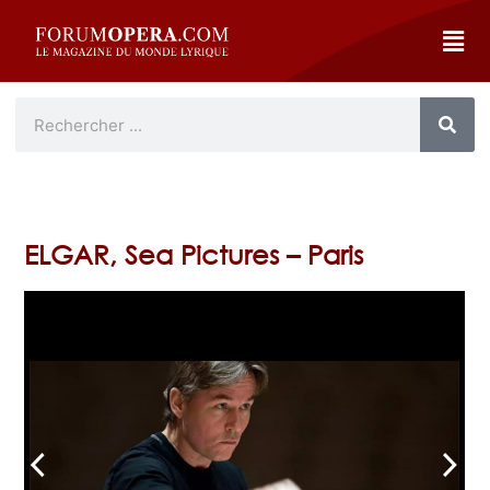
ELGAR, Sea Pictures – Paris
arrow_back_ios
arrow_forward_ios