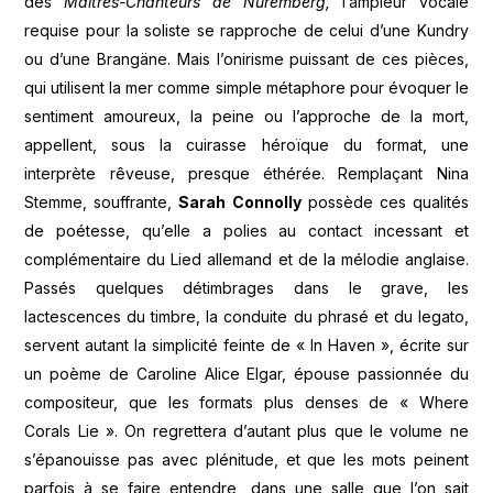
des
Maîtres-Chanteurs de Nuremberg,
l’ampleur vocale
requise pour la soliste se rapproche de celui d’une Kundry
ou d’une Brangäne. Mais l’onirisme puissant de ces pièces,
qui utilisent la mer comme simple métaphore pour évoquer le
sentiment amoureux, la peine ou l’approche de la mort,
appellent, sous la cuirasse héroïque du format, une
interprète rêveuse, presque éthérée. Remplaçant Nina
Stemme, souffrante,
Sarah Connolly
possède ces qualités
de poétesse, qu’elle a polies au contact incessant et
complémentaire du Lied allemand et de la mélodie anglaise.
Passés quelques détimbrages dans le grave, les
lactescences du timbre, la conduite du phrasé et du legato,
servent autant la simplicité feinte de « In Haven », écrite sur
un poème de Caroline Alice Elgar, épouse passionnée du
compositeur, que les formats plus denses de « Where
Corals Lie ». On regrettera d’autant plus que le volume ne
s’épanouisse pas avec plénitude, et que les mots peinent
parfois à se faire entendre, dans une salle que l’on sait