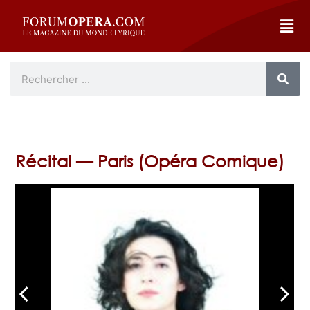
Récital — Paris (Opéra Comique)
arrow_back_ios
arrow_forward_ios