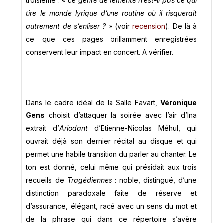
troisième : «
ce genre de témérité n’est-il pas ce qui
tire le monde lyrique d’une routine où il risquerait
autrement de s’enliser ?
» (voir
recension
). De là à
ce que ces pages brillamment enregistrées
conservent leur impact en concert. A vérifier.
Dans le cadre idéal de la Salle Favart,
Véronique
Gens
choisit d’attaquer la soirée avec l’air d’Ina
extrait d’
Ariodant
d’Etienne-Nicolas Méhul, qui
ouvrait déjà son dernier récital au disque et qui
permet une habile transition du parler au chanter. Le
ton est donné, celui même qui présidait aux trois
recueils de
Tragédiennes
: noble, distingué, d’une
distinction paradoxale faite de réserve et
d’assurance, élégant, racé avec un sens du mot et
de la phrase qui dans ce répertoire s’avère