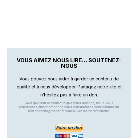
VOUS AIMEZ NOUS LIRE… SOUTENEZ-
NOUS
Vous pouvez nous aider à garder un contenu de
qualité et à nous développer. Partagez notre site et
n’hésitez pas à faire un don.
Quel que soit le montant que vous donnez, nous vous
remercions énormément et nous considérons cela comme un
réel encouragement à poursuivre notre démarche.