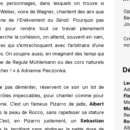
les personnages, dans lesquels on trouve si
Op
Weber, voire de Wagner, chantent des airs que
Be
usine de
l’Enlèvement au Sérail.
Pourquoi pas
Jo
 pour rendre tout ce travail pleinement
herche la cohésion, on attend, souvent en vain,
Cr
no
s qui s’entrechoquent avec l’arbitraire d’une
es. On soupire aussi, en imaginant des tempi qui
line de Regula Mühlemann ou des cors naturels
Dé
cher ! » à Adrianne Pieczonka.
Le
 pas démériter, réservent ce soir un lot de
Ad
 rôles impeccables, pour chanter comme pour
Fl
Mi
ène. C’est un fameux Pizarro de jadis,
Albert
Ma
s la peau de Rocco, sans rapetisser sa stature
Re
C’est, en Pizarro justement, un
Sebastian
Ro
Al
 la, terrifiant sans abdiquer la petite dose de