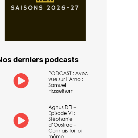
Nos derniers podcasts
PODCAST : Avec
vue sur l’Arno :
Samuel
Hasselhorn
Agnus DEI –
Episode VI :
Stéphanie
d’Oustrac –
Connais-toi toi
même