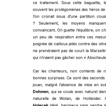
ce traitement. Sous cette baguette, 
souvent les prolégomènes des héros de 
l’on croirait issus d’une partition co
? Seulement, les moyens manquent
convaincant. On guette l’équilibre, on c
un peu de respiration entre ces mesure
poignée de cailloux jetés contre des vitr
ne prendraient pas de court la Marzel
qui n’iraient pas gâcher son « Abscheuli
Car les chanteurs, non contents de ne
bonnes surprises. Ce sont des seconds
jouer, malgré l’absence de mise en sc
Dohmen
, qui se coule avec naturel dan
naturelle de Wotan, de Holländer. 
Holecek
idéal, hargneux sans perdre le