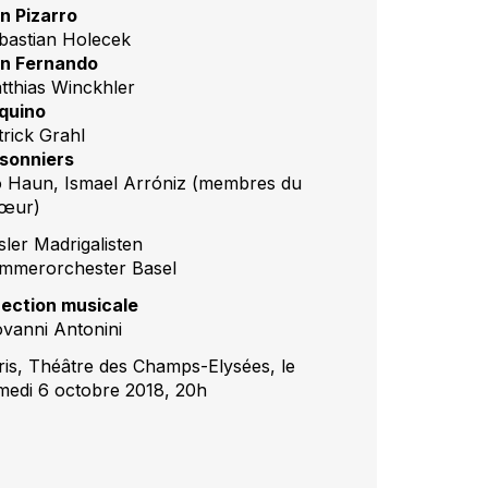
n Pizarro
bastian Holecek
n Fernando
tthias Winckhler
quino
trick Grahl
isonniers
o Haun, Ismael Arróniz (membres du
œur)
sler Madrigalisten
mmerorchester Basel
rection musicale
ovanni Antonini
ris, Théâtre des Champs-Elysées, le
medi 6 octobre 2018, 20h