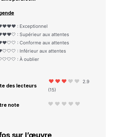
gende
️❤️❤️❤️ : Exceptionnel
️❤️❤️🤍 : Supérieur aux attentes
️❤️🤍🤍 : Conforme aux attentes
️🤍🤍🤍 : Inférieur aux attentes
🤍🤍🤍 : À oublier
2.9
te des lecteurs
(
15
)
tre note
fos sur l’œuvre