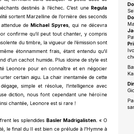
Do
méchants destinés à l’échec. C’est une
Regula
Se
ité sortent Marzelline de l’ornière des seconds
Do
Ma
on attendue de
Michael Spyres
, qui ne décevra
Ja
or confirme qu’il peut tout chanter, y compris
Pa
nsolente du timbre, la vigueur de l’émission sont
Pr
Iv
 même étonnamment frais, étant entendu qu’il
ch
nd d’un cachot humide. Plus idoine de style est
Ba
nté Leonore pour en connaître et en négocier
Ka
urter certain aigu. La chair inentamée de cette
Di
 dégage, simple et résolue, l’intelligence avec
Gi
leuse diction, nous font cependant une héroïne
Pa
insi chantée, Leonore est si rare !
sa
ffrent les splendides
Basler Madrigalisten
. « O
té, le final du II est bien ce prélude à l’Hymne à