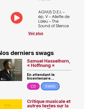
AGNUS D.E.I. –
ép. V – Aliette de
Laleu – The
Sound of Silence
Voir plus
Nos derniers swags
Samuel Hasselhorn,
« Hoffnung »
En attendant le
bicentenaire…
CD
SWAG
Critique musicale et
autres textes sur la