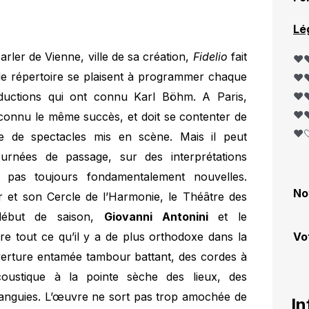
Lé
rler de Vienne, ville de sa création,
Fidelio
fait
❤️❤
 de répertoire se plaisent à programmer chaque
❤️❤
ductions qui ont connu Karl Böhm. A Paris,
❤️❤
❤️❤
 connu le même succès, et doit se contenter de
❤️
e de spectacles mis en scène. Mais il peut
urnées de passage, sur des interprétations
 pas toujours fondamentalement nouvelles.
No
et son Cercle de l’Harmonie, le Théâtre des
début de saison,
Giovanni Antonini
et le
e tout ce qu’il y a de plus orthodoxe dans la
Vo
uverture entamée tambour battant, des cordes à
coustique à la pointe sèche des lieux, des
languies. L’œuvre ne sort pas trop amochée de
In