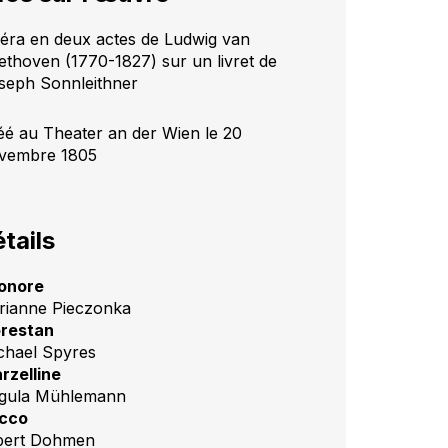
éra en deux actes de Ludwig van
ethoven (1770-1827) sur un livret de
seph Sonnleithner
éé au Theater an der Wien le 20
vembre 1805
tails
onore
rianne Pieczonka
orestan
chael Spyres
rzelline
gula Mühlemann
cco
bert Dohmen